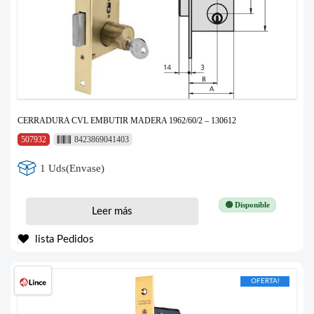
CERRADURA CVL EMBUTIR MADERA 1962/60/2 – 130612
507932
8423869041403
1 Uds(Envase)
🟢 Disponible
Leer más
lista Pedidos
OFERTA!