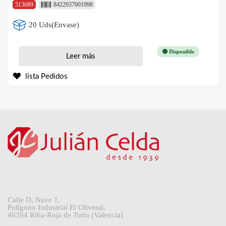
513689
8422937001998
20 Uds(Envase)
🟢 Disponible
Leer más
lista Pedidos
Calle D, Nave 1,
Polígono Industrial El Oliveral,
46394 Riba-Roja de Turia (Valencia)