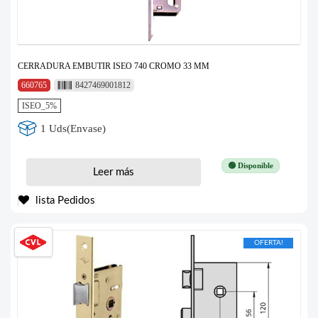
CERRADURA EMBUTIR ISEO 740 CROMO 33 MM
660765
8427469001812
ISEO_5%
1 Uds(Envase)
🟢 Disponible
Leer más
lista Pedidos
OFERTA!