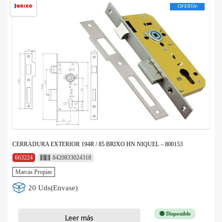
OFERTA!
CERRADURA EXTERIOR 194R / 85 BRIXO HN NIQUEL – 800153
663224
8420833024318
Marcas Propias
20 Uds(Envase)
🟢 Disponible
Leer más