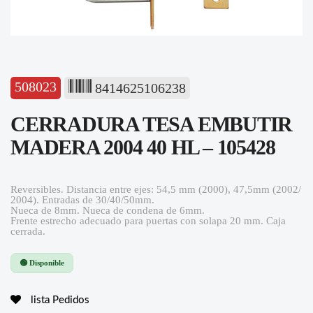
508023
8414625106238
CERRADURA TESA EMBUTIR
MADERA 2004 40 HL – 105428
Reversibles. Distancia entre ejes: 54,5 mm (2000), 47,5mm (2002/
2004). Entradas de 30/40/50mm.
Nueca de 8mm. Nueca de condena de 6mm.
Frente estrecho adecuado para puertas con solapa 20 mm. Caja
cerrada.
🟢 Disponible
lista Pedidos