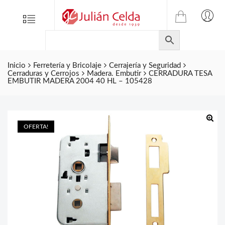
TIENDA
Tienda
Menu
0
ONLINE
Folletos
DE
Marcas
JULIAN
CELDA
Inicio
Ferretería y Bricolaje
Cerrajería y Seguridad
Contacto
Cerraduras y Cerrojos
Madera. Embutir
CERRADURA TESA
S.L.
EMBUTIR MADERA 2004 40 HL – 105428
Productos
de
ferretería.
OFERTA!
🔍