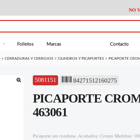
NO V
DA
Medición
Baño
Útiles M
NE
Electricidad
Cocina
Recipient
a
Folletos
Marcas
Contacto
Climatización
Hogar
Limpieza
D
CERRADURAS Y CERROJOS
CILINDROS Y PICAPORTES
PICAPORTE CROM
Tornillería
P.A.E.
Climatiza
AN
Varios Ferreteria
Útiles Cocina
Varios M
A
5081151
84271512160275
Material Exposición
Medición
Baño
Útiles M
🔍
PICAPORTE CROMA
Electricidad
Cocina
Recipient
Climatización
Hogar
Limpieza
463061
Tornillería
P.A.E.
Climatiza
Varios Ferreteria
Útiles Cocina
Varios M
Picaporte sin condena .Acabados: Cromo Medidas: 1
Material Exposición