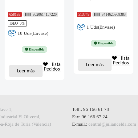
658193
8020614157220
513749
8414625969383
ISEO_5%
1 Uds(Envase)
10 Uds(Envase)
🟢 Disponible
🟢 Disponible
lista
Pedidos
lista
Leer más
Pedidos
Leer más
Nave 1,
Telf.: 96 166 61 78
ndustrial El Oliveral,
Fax: 96 166 67 24
a-Roja de Turia (Valencia)
E-mail.:
central@juliancelda.com