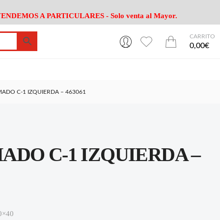
ENDEMOS A PARTICULARES - Solo venta al Mayor.
CARRITO
0
0
esa
Riego
Mobiliario
0,00€
es Cocina
Herramientas Jardín
Maquinaria Jardín
Cultivo
Camping
ADO C-1 IZQUIERDA – 463061
ción
Piscina
Animales
Agrotextiles
enaje
Varios Jardin
esa
Riego
Mobiliario
DO C-1 IZQUIERDA –
es Cocina
Herramientas Jardín
Maquinaria Jardín
Cultivo
Camping
ción
Piscina
Animales
Agrotextiles
enaje
Varios Jardin
00×40