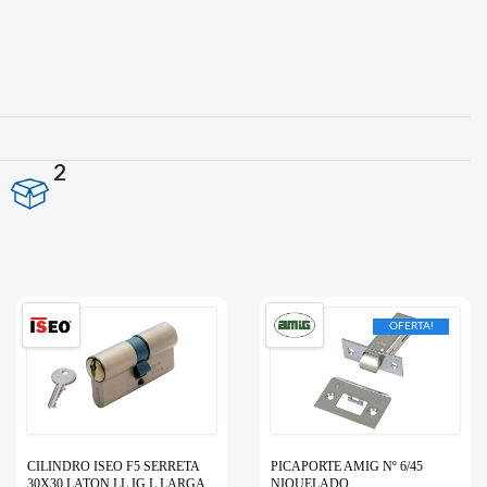
2
OFERTA!
CILINDRO ISEO F5 SERRETA
PICAPORTE AMIG Nº 6/45
30X30 LATON LL.IG.L.LARGA
NIQUELADO