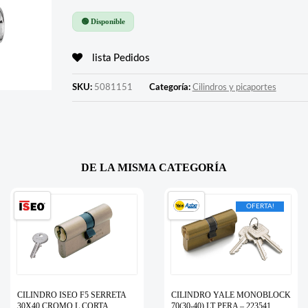
🟢 Disponible
lista Pedidos
SKU:
5081151
Categoría:
Cilindros y picaportes
DE LA MISMA CATEGORÍA
OFERTA!
CILINDRO ISEO F5 SERRETA
CILINDRO YALE MONOBLOCK
30X40 CROMO L.CORTA
70(30-40) LT PERA – 223541