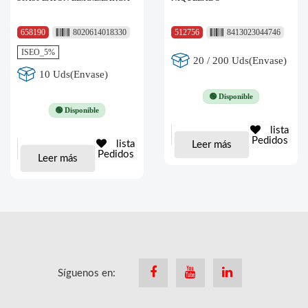
658190
8020614018330
512756
8413023044746
ISEO_5%
20 / 200 Uds(Envase)
10 Uds(Envase)
🟢 Disponible
🟢 Disponible
lista
Pedidos
lista
Leer más
Pedidos
Leer más
Síguenos en:
Facebook
Youtube
Linkedin