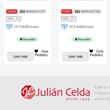
658194
8020614157237
659967
8020614157183
ISEO_5%
ISEO_5%
10 Uds(Envase)
10 Uds(Envase)
🟢 Disponible
🟢 Disponible
lista
lista
Pedidos
Pedidos
Leer más
Leer más
Calle D, 
Polígono I
46394 Rib