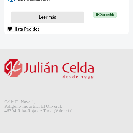
🟢 Disponible
Leer más
lista Pedidos
Calle D, Nave 1,
Polígono Industrial El Oliveral,
46394 Riba-Roja de Turia (Valencia)