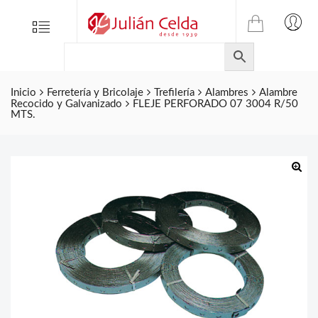
TIENDA
Tienda
Menu
0
ONLINE
Folletos
DE
Marcas
JULIAN
CELDA
Inicio
Ferretería y Bricolaje
Trefilería
Alambres
Alambre
Contacto
Recocido y Galvanizado
FLEJE PERFORADO 07 3004 R/50
S.L.
MTS.
Productos
de
ferretería.
🔍