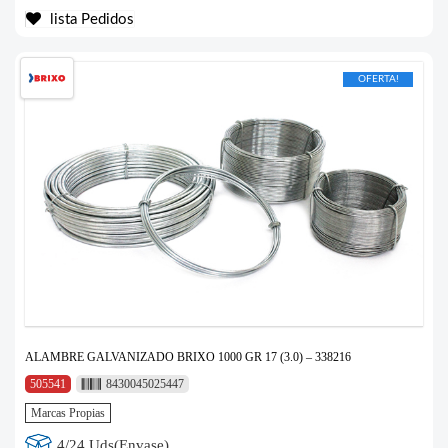
lista Pedidos
OFERTA!
ALAMBRE GALVANIZADO BRIXO 1000 GR 17 (3.0) – 338216
505541
8430045025447
Marcas Propias
4/24 Uds(Envase)