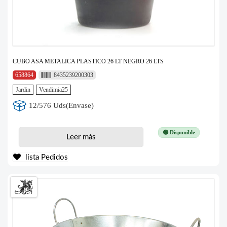
CUBO ASA METALICA PLASTICO 26 LT NEGRO 26 LTS
658864
8435239200303
Jardin
Vendimia25
12/576 Uds(Envase)
🟢 Disponible
Leer más
lista Pedidos