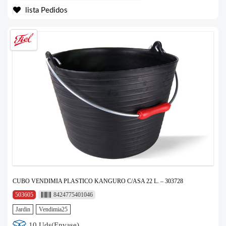
lista Pedidos
CUBO VENDIMIA PLASTICO KANGURO C/ASA 22 L. – 303728
503605
8424775401046
Jardin
Vendimia25
10 Uds(Envase)