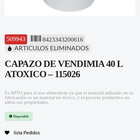
509943
8423343200616
ARTICULOS ELIMINADOS
CAPAZO DE VENDIMIA 40 L
ATOXICO – 115026
Es APTO para el uso alimenticio ya que el material utilizado en su
fabricación es un material no tóxico, y el proceso productivo no
altera sus propiedades.
🟢 Disponible
lista Pedidos