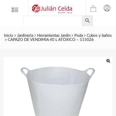
TIENDA
Tienda
Menu
0
ONLINE
Folletos
DE
Marcas
JULIAN
CELDA
Contacto
Inicio
Jardinería
Herramientas Jardín
Poda
Cubos y baños
CAPAZO DE VENDIMIA 40 L ATOXICO – 115026
S.L.
Productos
de
ferretería.
🔍