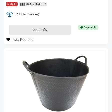
658435
8436533740137
12 Uds(Envase)
🟢 Disponible
Leer más
lista Pedidos