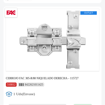
OUTLET
CERROJO FAC 305-R/80 NIQUELADO DERECHA – 115727
510012
8422621011425
1 Uds(Envase)