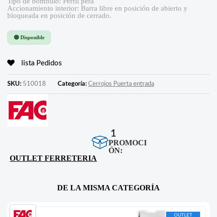
Tipo de bombillo: Perfil pera
Accionamiento interior: Barra libre en posición de abierto y
bloqueada en posición de cerrado.
🟢 Disponible
lista Pedidos
SKU:
510018
Categoría:
Cerrojos Puerta entrada
1
PROMOCI
ÓN:
OUTLET FERRETERIA
DE LA MISMA CATEGORÍA
OUTLET