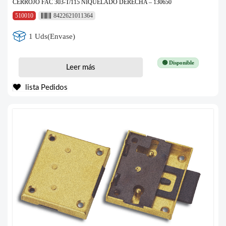
CERROJO FAC 303-T/115 NIQUELADO DERECHA – 130650
510010
8422621011364
1 Uds(Envase)
🟢 Disponible
Leer más
lista Pedidos