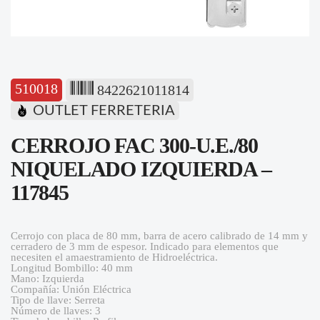
510018
8422621011814
OUTLET FERRETERIA
CERROJO FAC 300-U.E./80
NIQUELADO IZQUIERDA –
117845
Cerrojo con placa de 80 mm, barra de acero calibrado de 14 mm y
cerradero de 3 mm de espesor. Indicado para elementos que
necesiten el amaestramiento de Hidroeléctrica.
Longitud Bombillo: 40 mm
Mano: Izquierda
Compañía: Unión Eléctrica
Tipo de llave: Serreta
Número de llaves: 3