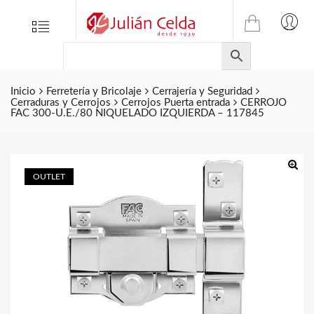
TIENDA
Tienda
Menu
0
ONLINE
Folletos
DE
Marcas
JULIAN
CELDA
Inicio
Ferretería y Bricolaje
Cerrajería y Seguridad
Contacto
Cerraduras y Cerrojos
Cerrojos Puerta entrada
CERROJO
S.L.
FAC 300-U.E./80 NIQUELADO IZQUIERDA – 117845
Productos
de
ferretería.
OUTLET
🔍