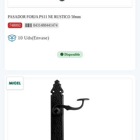
PASADOR FORJA PS11 NE RUSTICO 50mm
748092
8431488441474
10 Uds(Envase)
🟢 Disponible