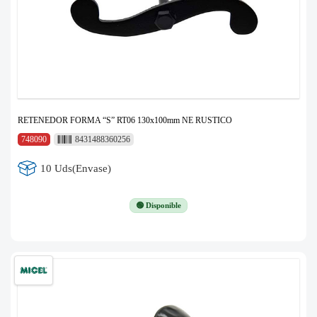
RETENEDOR FORMA “S” RT06 130x100mm NE RUSTICO
748090
8431488360256
10 Uds(Envase)
🟢 Disponible