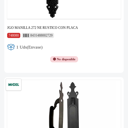
JGO MANILLA 272 NE RUSTICO CON PLACA
748080
8431488002729
1 Uds(Envase)
🔴 No disponible