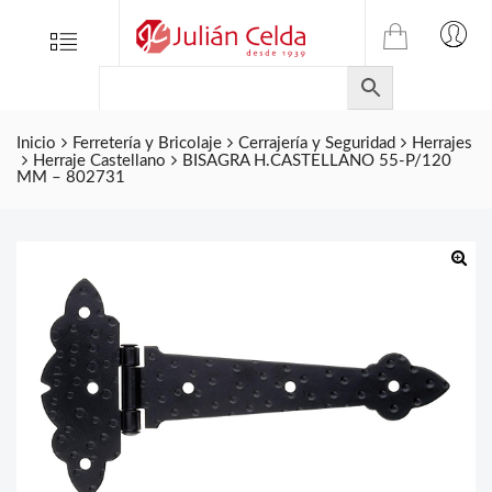
TIENDA
Tienda
Menu
0
ONLINE
Folletos
DE
Marcas
JULIAN
CELDA
Inicio
Ferretería y Bricolaje
Cerrajería y Seguridad
Herrajes
Contacto
Herraje Castellano
BISAGRA H.CASTELLANO 55-P/120
S.L.
MM – 802731
Productos
de
ferretería.
🔍