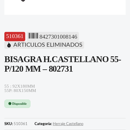
510361
8427301008146
ARTICULOS ELIMINADOS
BISAGRA H.CASTELLANO 55-
P/120 MM – 802731
55 : 92X180MM
55P: 80X150MM
🟢 Disponible
SKU:
510361
Categoría:
Herraje Castellano