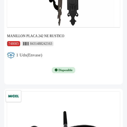
MANILLON PLACA 242 NE RUSTICO
748085
8431488242163
1 Uds(Envase)
🟢 Disponible