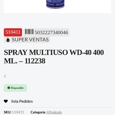
510411
5032227340046
SUPER VENTAS
SPRAY MULTIUSO WD-40 400
ML. – 112238
0
🟢 Disponible
lista Pedidos
SKU:
510411
Categoría:
Aflojatodo