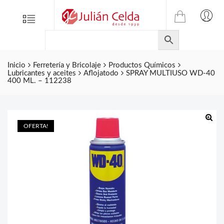
TIENDA
Tienda
Menu
0
ONLINE
Folletos
DE
Marcas
JULIAN
CELDA
Inicio
Ferretería y Bricolaje
Productos Químicos
Contacto
Lubricantes y aceites
Aflojatodo
SPRAY MULTIUSO WD-40
S.L.
400 ML. – 112238
Productos
de
ferretería.
OFERTA!
🔍