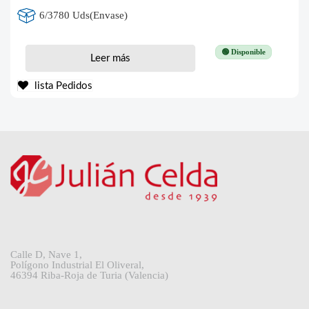
6/3780 Uds(Envase)
🟢 Disponible
Leer más
lista Pedidos
Calle D, Nave 1,
Polígono Industrial El Oliveral,
46394 Riba-Roja de Turia (Valencia)