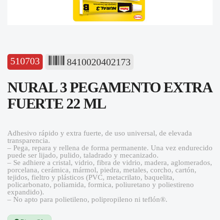
510703
8410020402173
NURAL 3 PEGAMENTO EXTRA
FUERTE 22 ML
Adhesivo rápido y extra fuerte, de uso universal, de elevada
transparencia.
– Pega, repara y rellena de forma permanente. Una vez endurecido
puede ser lijado, pulido, taladrado y mecanizado.
– Se adhiere a cristal, vidrio, fibra de vidrio, madera, aglomerados,
porcelana, cerámica, mármol, piedra, metales, corcho, cartón,
tejidos, fieltro y plásticos (PVC, metacrilato, baquelita,
policarbonato, poliamida, formica, poliuretano y poliestireno
expandido).
– No apto para polietileno, polipropileno ni teflón®.