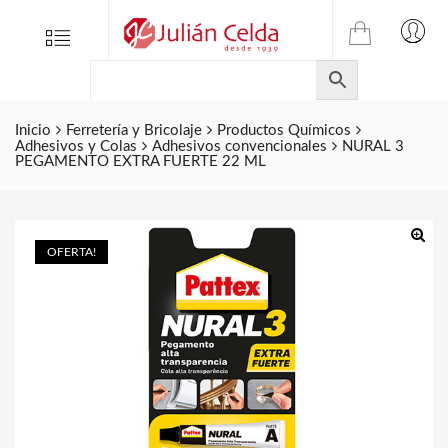
TIENDA
Tienda
Menu
0
ONLINE
Folletos
DE
Marcas
JULIAN
CELDA
Inicio
Ferretería y Bricolaje
Productos Químicos
Contacto
Adhesivos y Colas
Adhesivos convencionales
NURAL 3
S.L.
PEGAMENTO EXTRA FUERTE 22 ML
Productos
de
ferretería.
OFERTA!
🔍