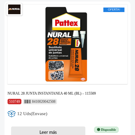
OFERTA!
NURAL 28 JUNTA INSTANTANEA 40 ML (BL) – 115509
510749
8410020042508
12 Uds(Envase)
🟢 Disponible
Leer más