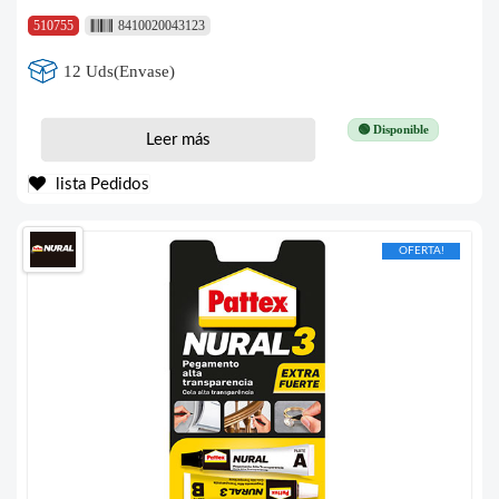
510755
8410020043123
12 Uds(Envase)
🟢 Disponible
Leer más
lista Pedidos
OFERTA!