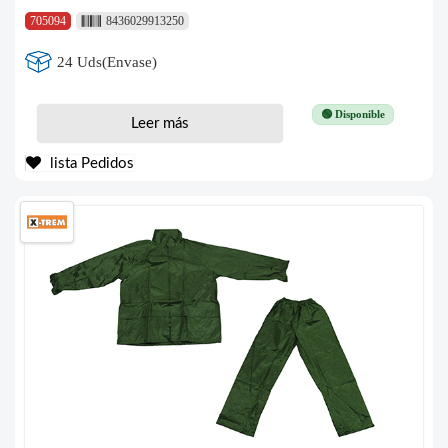
705094
8436029913250
24 Uds(Envase)
🟢 Disponible
Leer más
lista Pedidos