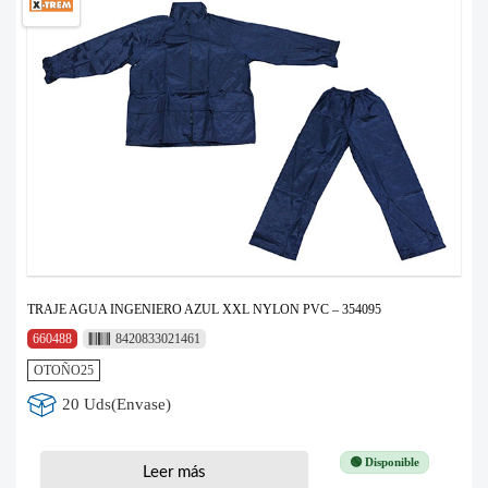
TRAJE AGUA INGENIERO AZUL XXL NYLON PVC – 354095
660488
8420833021461
OTOÑO25
20 Uds(Envase)
🟢 Disponible
Leer más