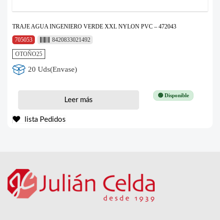
TRAJE AGUA INGENIERO VERDE XXL NYLON PVC – 472043
705053
8420833021492
OTOÑO25
20 Uds(Envase)
🟢 Disponible
Leer más
lista Pedidos