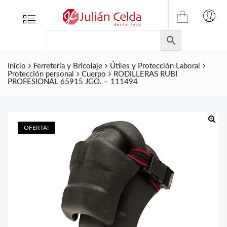
TIENDA
Tienda
Menu
0
ONLINE
Folletos
DE
Marcas
JULIAN
CELDA
Inicio
Ferretería y Bricolaje
Útiles y Protección Laboral
Contacto
Protección personal
Cuerpo
RODILLERAS RUBI
S.L.
PROFESIONAL 65915 JGO. – 111494
Productos
de
ferretería.
OFERTA!
🔍