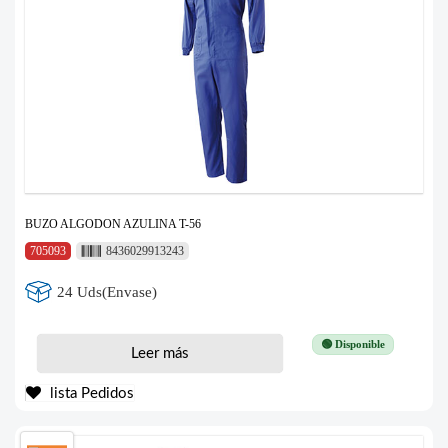
BUZO ALGODON AZULINA T-56
705093
8436029913243
24 Uds(Envase)
🟢 Disponible
Leer más
lista Pedidos