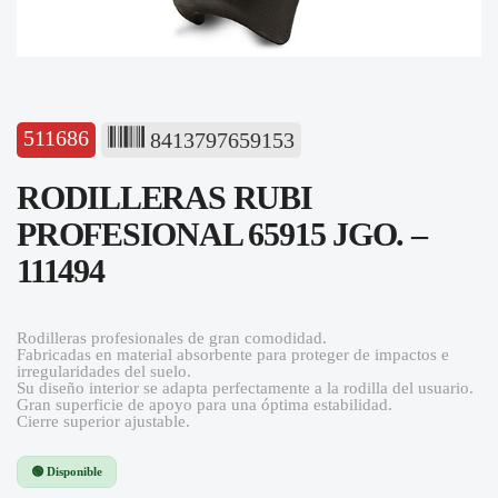
511686
8413797659153
RODILLERAS RUBI
PROFESIONAL 65915 JGO. –
111494
Rodilleras profesionales de gran comodidad.
Fabricadas en material absorbente para proteger de impactos e
irregularidades del suelo.
Su diseño interior se adapta perfectamente a la rodilla del usuario.
Gran superficie de apoyo para una óptima estabilidad.
Cierre superior ajustable.
🟢 Disponible