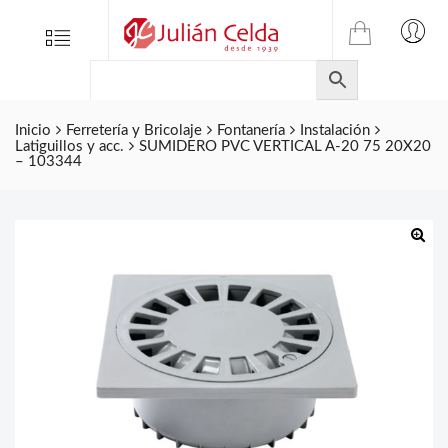
TIENDA
Tienda
Menu
0
ONLINE
Folletos
DE
Marcas
JULIAN
CELDA
Inicio
Ferretería y Bricolaje
Fontanería
Instalación
Contacto
Latiguillos y acc.
SUMIDERO PVC VERTICAL A-20 75 20X20
S.L.
– 103344
Productos
de
ferretería.
🔍