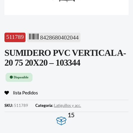
511789
8428680402044
SUMIDERO PVC VERTICAL A-
20 75 20X20 – 103344
🟢 Disponible
lista Pedidos
SKU:
511789
Categoría:
Latiguillos y acc.
15