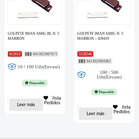
GOLPETE IMAN AMIG BL.N. 5
GOLPETE IMAN AMIG N. 5
MARRON
MARRON – 429419
812813
8413023007673
5128346
8413023001862
10 / 100 Uds(Envase)
100 / 500
Uds(Envase)
🟢 Disponible
🟢 Disponible
lista
Pedidos
Leer más
lista
Pedidos
Leer más