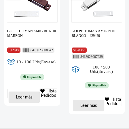
GOLPETE IMAN AMIG BL.N.10
GOLPETE IMAN AMIG N.10
MARRON
BLANCO – 429420
812815
8413023008342
5128363
8413023007239
10 / 100 Uds(Envase)
100 / 500
Uds(Envase)
🟢 Disponible
🟢 Disponible
lista
Pedidos
Leer más
lista
Pedidos
Leer más