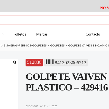
NO V
DA
Medición
Baño
Útiles M
NE
Electricidad
Cocina
Recipient
a
Folletos
Marcas
Contacto
Climatización
Hogar
Limpieza
D
BISAGRAS-PERNIOS-GOLPETES
GOLPETES
GOLPETE VAIVEN ZINC.AMIG 
Tornillería
P.A.E.
Climatiza
AN
Varios Ferreteria
Útiles Cocina
Varios M
A
512838
8413023006713
Material Exposición
Medición
Baño
Útiles M
🔍
GOLPETE VAIVEN 
Electricidad
Cocina
Recipient
Climatización
Hogar
Limpieza
PLASTICO – 429416
Tornillería
P.A.E.
Climatiza
Varios Ferreteria
Útiles Cocina
Varios M
Medida: 32 x 26 mm
Material Exposición