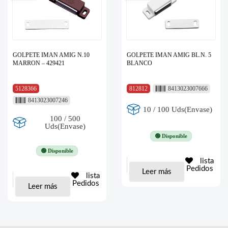
GOLPETE IMAN AMIG N.10
GOLPETE IMAN AMIG BL.N. 5
MARRON – 429421
BLANCO
5128366
812812
8413023007666
8413023007246
10 / 100 Uds(Envase)
100 / 500
Uds(Envase)
🟢 Disponible
🟢 Disponible
lista
Pedidos
Leer más
lista
Pedidos
Leer más