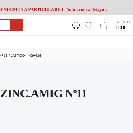
ENDEMOS A PARTICULARES - Solo venta al Mayor.
CARRITO
0
0
esa
Riego
Mobiliario
0,00€
es Cocina
Herramientas Jardín
Maquinaria Jardín
Cultivo
Camping
Nº11 PLASTICO – 429416
ción
Piscina
Animales
Agrotextiles
enaje
Varios Jardin
esa
Riego
Mobiliario
ZINC.AMIG Nº11
es Cocina
Herramientas Jardín
Maquinaria Jardín
Cultivo
Camping
ción
Piscina
Animales
Agrotextiles
enaje
Varios Jardin