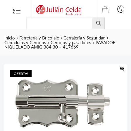
TIENDA
Tienda
Menu
0
ONLINE
Folletos
DE
Marcas
JULIAN
CELDA
Inicio
Ferretería y Bricolaje
Cerrajería y Seguridad
Contacto
Cerraduras y Cerrojos
Cerrojos y pasadores
PASADOR
S.L.
NIQUELADO AMIG 384 30 – 417669
Productos
de
ferretería.
OFERTA!
🔍