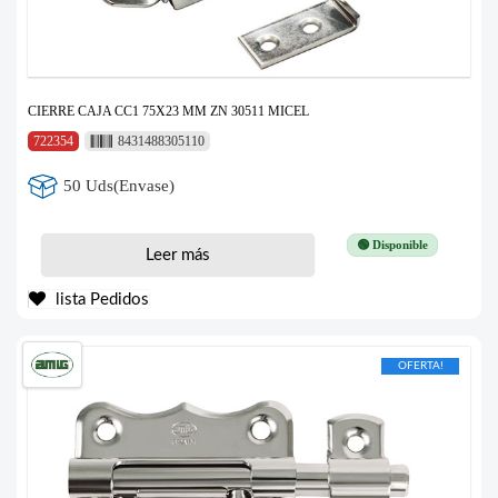
CIERRE CAJA CC1 75X23 MM ZN 30511 MICEL
722354
8431488305110
50 Uds(Envase)
🟢 Disponible
Leer más
lista Pedidos
OFERTA!