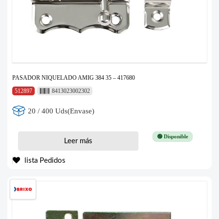
PASADOR NIQUELADO AMIG 384 35 – 417680
512897
8413023002302
20 / 400 Uds(Envase)
🟢 Disponible
Leer más
lista Pedidos