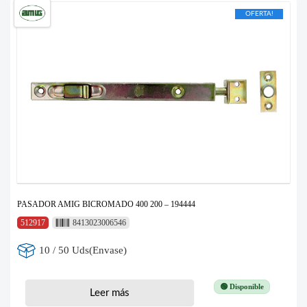
OFERTA!
PASADOR AMIG BICROMADO 400 200 – 194444
512917
8413023006546
10 / 50 Uds(Envase)
🟢 Disponible
Leer más