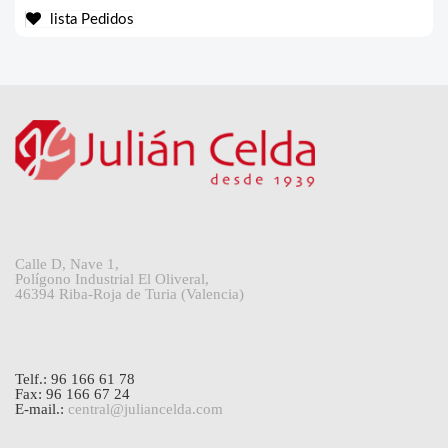
lista Pedidos
Calle D, Nave 1,
Polígono Industrial El Oliveral,
46394 Riba-Roja de Turia (Valencia)
Telf.: 96 166 61 78
Fax: 96 166 67 24
E-mail.:
central@juliancelda.com