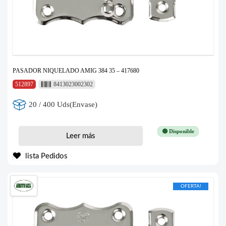
PASADOR NIQUELADO AMIG 384 35 – 417680
512897
8413023002302
20 / 400 Uds(Envase)
🟢 Disponible
Leer más
lista Pedidos
OFERTA!