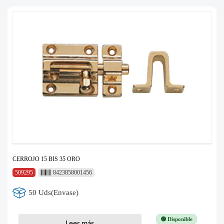
CERROJO 15 BIS 35 ORO
509295
8423858001456
50 Uds(Envase)
🟢 Disponible
Leer más