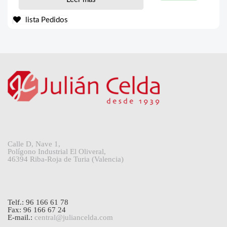
lista Pedidos
Calle D, Nave 1,
Polígono Industrial El Oliveral,
46394 Riba-Roja de Turia (Valencia)
Telf.: 96 166 61 78
Fax: 96 166 67 24
E-mail.:
central@juliancelda.com