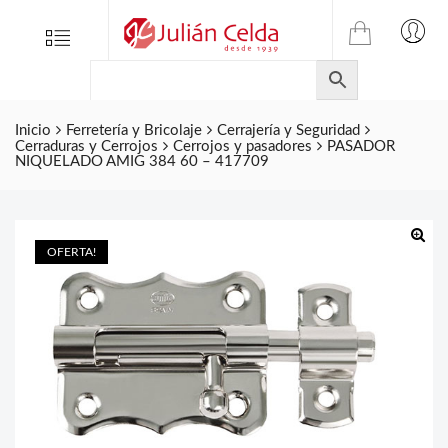
TIENDA
Tienda
Menu
0
ONLINE
Folletos
DE
Marcas
JULIAN
CELDA
Inicio
Ferretería y Bricolaje
Cerrajería y Seguridad
Contacto
Cerraduras y Cerrojos
Cerrojos y pasadores
PASADOR
S.L.
NIQUELADO AMIG 384 60 – 417709
Productos
de
ferretería.
OFERTA!
🔍