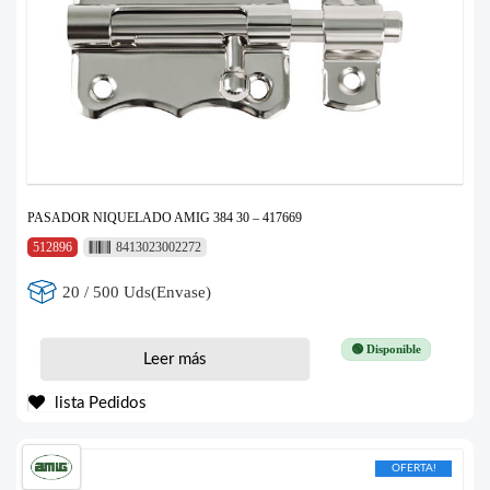
PASADOR NIQUELADO AMIG 384 30 – 417669
512896
8413023002272
20 / 500 Uds(Envase)
🟢 Disponible
Leer más
lista Pedidos
OFERTA!