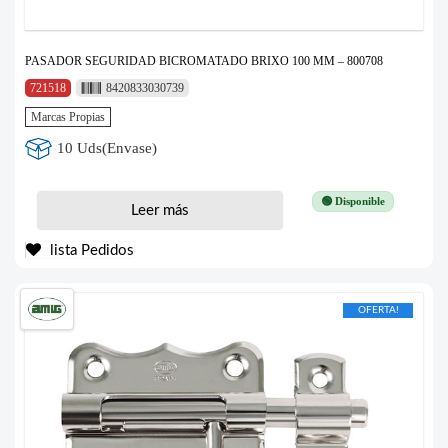
PASADOR SEGURIDAD BICROMATADO BRIXO 100 MM – 800708
721518
8420833030739
Marcas Propias
10 Uds(Envase)
🟢 Disponible
Leer más
lista Pedidos
OFERTA!