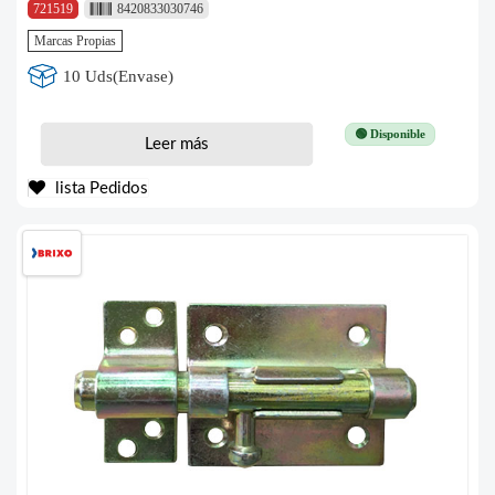
721519
8420833030746
Marcas Propias
10 Uds(Envase)
🟢 Disponible
Leer más
lista Pedidos