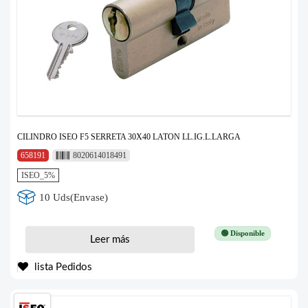
CILINDRO ISEO F5 SERRETA 30X40 LATON LL.IG.L.LARGA
658191
8020614018491
ISEO_5%
10 Uds(Envase)
🟢 Disponible
Leer más
lista Pedidos