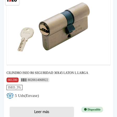
CILINDRO ISEO R6 SEGURIDAD 30X45 LATON L.LARGA
661200
8020614068922
ISEO_5%
5 Uds(Envase)
🟢 Disponible
Leer más