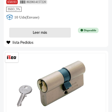
658193
8020614157220
ISEO_5%
10 Uds(Envase)
🟢 Disponible
Leer más
lista Pedidos