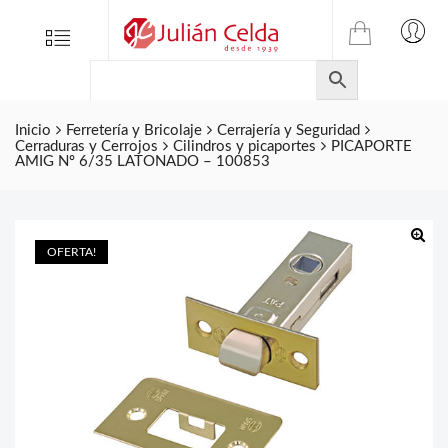
TIENDA
Tienda
Menu
0
ONLINE
Folletos
DE
Marcas
JULIAN
CELDA
Inicio
Ferretería y Bricolaje
Cerrajería y Seguridad
Contacto
Cerraduras y Cerrojos
Cilindros y picaportes
PICAPORTE
S.L.
AMIG Nº 6/35 LATONADO – 100853
Productos
de
ferretería.
OFERTA!
🔍