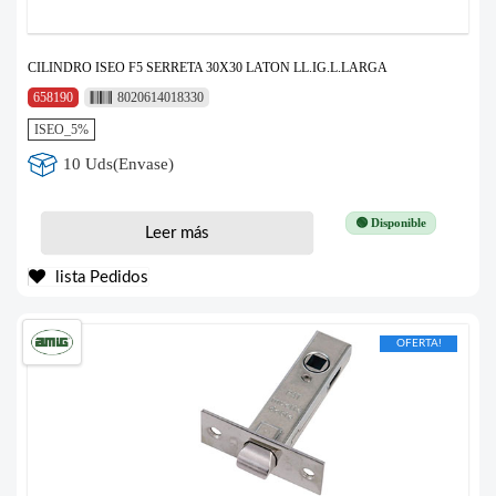
CILINDRO ISEO F5 SERRETA 30X30 LATON LL.IG.L.LARGA
658190
8020614018330
ISEO_5%
10 Uds(Envase)
🟢 Disponible
Leer más
lista Pedidos
OFERTA!