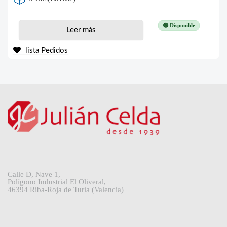
🟢 Disponible
Leer más
lista Pedidos
Calle D, Nave 1,
Polígono Industrial El Oliveral,
46394 Riba-Roja de Turia (Valencia)