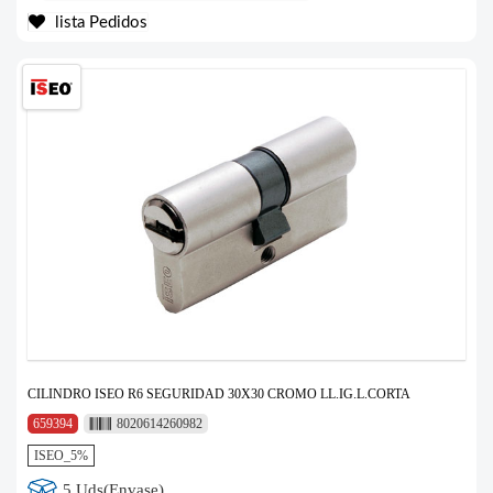
lista Pedidos
CILINDRO ISEO R6 SEGURIDAD 30X30 CROMO LL.IG.L.CORTA
659394
8020614260982
ISEO_5%
5 Uds(Envase)