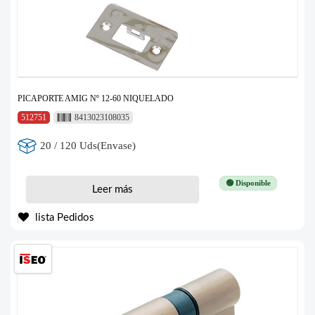
PICAPORTE AMIG Nº 12-60 NIQUELADO
512751
8413023108035
20 / 120 Uds(Envase)
🟢 Disponible
Leer más
lista Pedidos