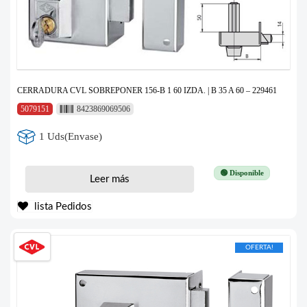
CERRADURA CVL SOBREPONER 156-B 1 60 IZDA. | B 35 A 60 – 229461
5079151
8423869069506
1 Uds(Envase)
🟢 Disponible
Leer más
lista Pedidos
OFERTA!