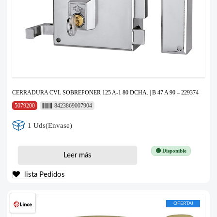
CERRADURA CVL SOBREPONER 125 A-1 80 DCHA. | B 47 A 90 – 229374
5079200
8423869007904
1 Uds(Envase)
🟢 Disponible
Leer más
lista Pedidos
OFERTA!