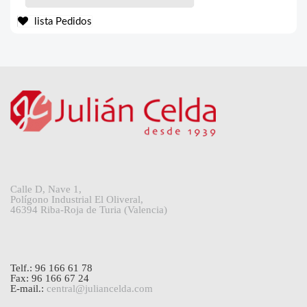
lista Pedidos
Calle D, Nave 1,
Polígono Industrial El Oliveral,
46394 Riba-Roja de Turia (Valencia)
Telf.: 96 166 61 78
Fax: 96 166 67 24
E-mail.:
central@juliancelda.com