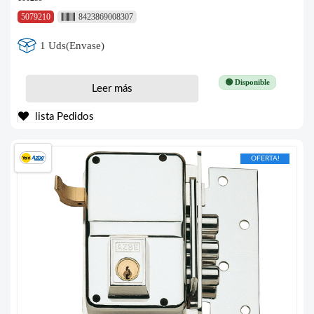
5079210
8423869008307
1 Uds(Envase)
🟢 Disponible
Leer más
lista Pedidos
OFERTA!