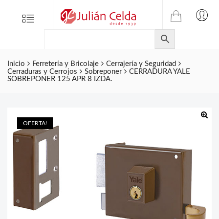
TIENDA
Tienda
Menu
0
ONLINE
Folletos
DE
Marcas
JULIAN
CELDA
Inicio
Ferretería y Bricolaje
Cerrajería y Seguridad
Contacto
Cerraduras y Cerrojos
Sobreponer
CERRADURA YALE
S.L.
SOBREPONER 125 APR 8 IZDA.
Productos
de
ferretería.
OFERTA!
🔍