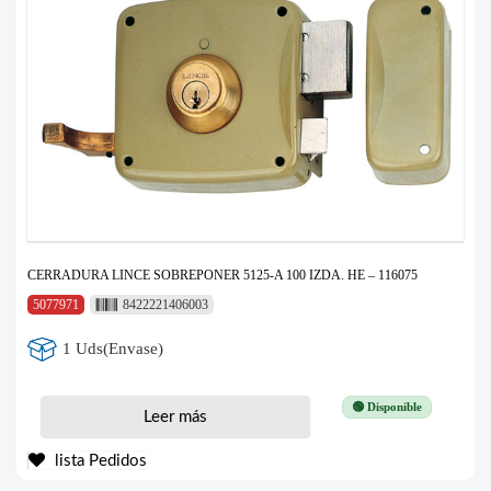
CERRADURA LINCE SOBREPONER 5125-A 100 IZDA. HE – 116075
5077971
8422221406003
1 Uds(Envase)
🟢 Disponible
Leer más
lista Pedidos