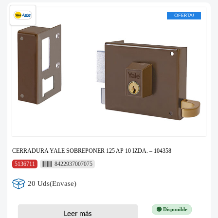
OFERTA!
CERRADURA YALE SOBREPONER 125 AP 10 IZDA. – 104358
5136711
8422937007075
20 Uds(Envase)
🟢 Disponible
Leer más