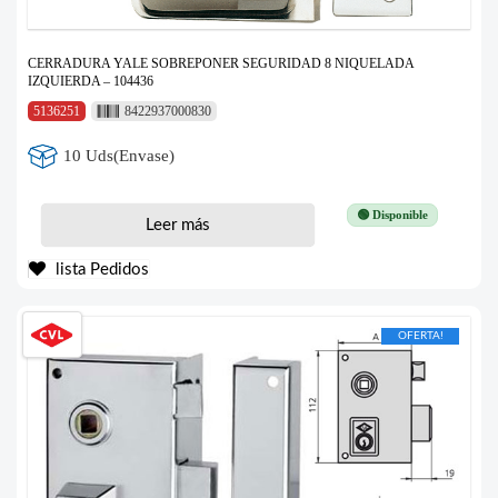
CERRADURA YALE SOBREPONER SEGURIDAD 8 NIQUELADA
IZQUIERDA – 104436
5136251
8422937000830
10 Uds(Envase)
🟢 Disponible
Leer más
lista Pedidos
OFERTA!