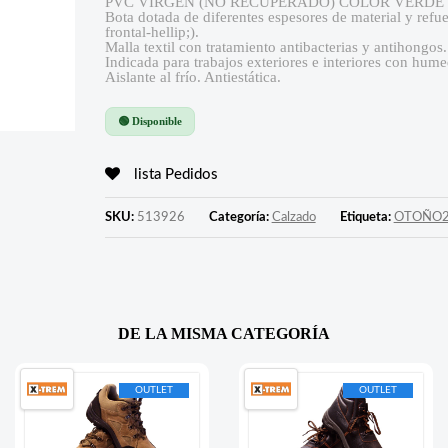
PVC VIRGEN (NO RECUPERADO) COLOR VERDE
Bota dotada de diferentes espesores de material y refue
frontal-hellip;).
Malla textil con tratamiento antibacterias y antihongos.
Indicada para trabajos exteriores e interiores con hume
Aislante al frío. Antiestática.
🟢 Disponible
lista Pedidos
SKU:
513926
Categoría:
Calzado
Etiqueta:
OTOÑO
DE LA MISMA CATEGORÍA
OUTLET
OUTLET