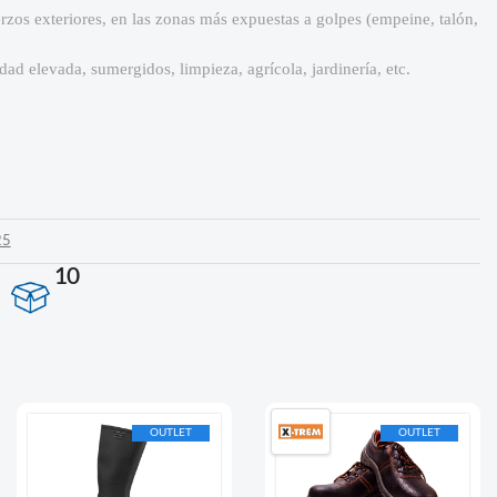
rzos exteriores, en las zonas más expuestas a golpes (empeine, talón,
dad elevada, sumergidos, limpieza, agrícola, jardinería, etc.
25
10
OUTLET
OUTLET