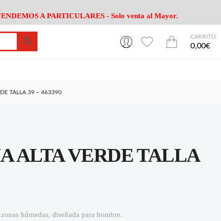
ENDEMOS A PARTICULARES - Solo venta al Mayor.
CARRITO
0
0
esa
Riego
Mobiliario
0,00€
es Cocina
Herramientas Jardín
Maquinaria Jardín
Cultivo
Camping
E TALLA 39 – 463390
ción
Piscina
Animales
Agrotextiles
enaje
Varios Jardin
esa
Riego
Mobiliario
A ALTA VERDE TALLA
es Cocina
Herramientas Jardín
Maquinaria Jardín
Cultivo
Camping
ción
Piscina
Animales
Agrotextiles
enaje
Varios Jardin
ra zonas húmedas, diseñada para hombre.