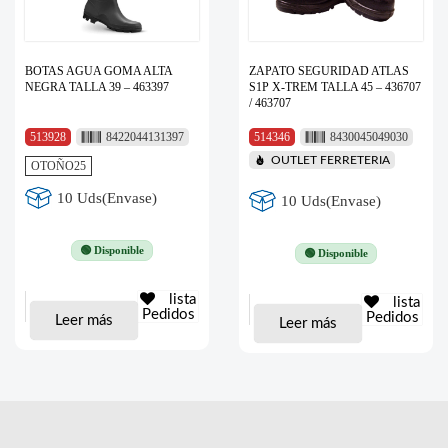
BOTAS AGUA GOMA ALTA
ZAPATO SEGURIDAD ATLAS
NEGRA TALLA 39 – 463397
S1P X-TREM TALLA 45 – 436707
/ 463707
513928
8422044131397
514346
8430045049030
OUTLET FERRETERIA
OTOÑO25
10 Uds(Envase)
10 Uds(Envase)
🟢 Disponible
🟢 Disponible
lista
lista
Pedidos
Pedidos
Leer más
Leer más