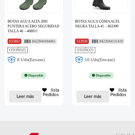
BOTAS AGUA ALTA 2091
BOTAS AGUA GOMA ALTA
PUNTERA ACERO SEGURIDAD
NEGRA TALLA 41 – 463399
TALLA 46 – 468011
655862
8422044184461
513930
8422044131410
OTOÑO25
OTOÑO25
8 Uds(Envase)
10 Uds(Envase)
🟢 Disponible
🟢 Disponible
lista
lista
Pedidos
Pedidos
Leer más
Leer más