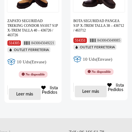
ZAPATO SEGURIDAD
BOTA SEGURIDAD PANGEA
TREKING CONDOR SS1017 S1P
S1P X-TREM TALLA 38 – 436712
X-TREM TALLA 40 – 436726 /
/ 463712
463726
514351
8430045049085
514305
8430045049221
OUTLET FERRETERIA
OUTLET FERRETERIA
10 Uds(Envase)
10 Uds(Envase)
🔴 No disponible
🔴 No disponible
lista
lista
Pedidos
Leer más
Pedidos
Leer más