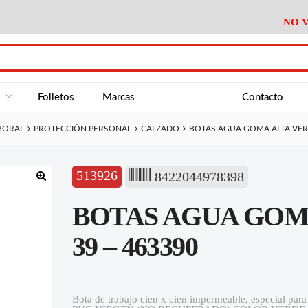
NO V
DA
Medición
Baño
Útiles M
NE
Electricidad
Cocina
Recipient
a
Folletos
Marcas
Contacto
Climatización
Hogar
Limpieza
ABORAL
PROTECCIÓN PERSONAL
CALZADO
BOTAS AGUA GOMA ALTA VERD
Tornillería
P.A.E.
Climatiza
AN
Varios Ferreteria
Útiles Cocina
Varios M
A
513926
8422044978398
Material Exposición
Medición
Baño
Útiles M
🔍
BOTAS AGUA GOM
Electricidad
Cocina
Recipient
Climatización
Hogar
Limpieza
39 – 463390
Tornillería
P.A.E.
Climatiza
Varios Ferreteria
Útiles Cocina
Varios M
Bota de trabajo cien x cien impermeable, especial pa
Material Exposición