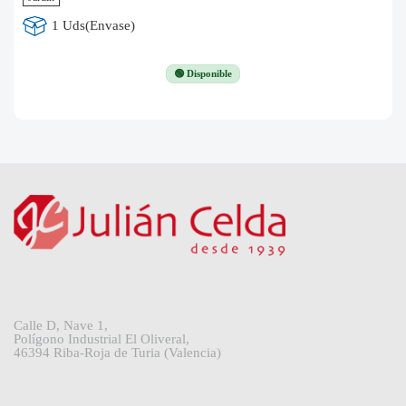
1 Uds(Envase)
🟢 Disponible
Calle D, Nave 1,
Polígono Industrial El Oliveral,
46394 Riba-Roja de Turia (Valencia)