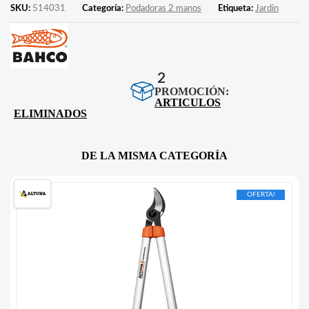
SKU:
514031
Categoría:
Podadoras 2 manos
Etiqueta:
Jardin
2
PROMOCIÓN:
ARTICULOS
ELIMINADOS
DE LA MISMA CATEGORÍA
OFERTA!