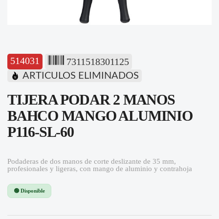
514031
7311518301125
ARTICULOS ELIMINADOS
TIJERA PODAR 2 MANOS
BAHCO MANGO ALUMINIO
P116-SL-60
Podaderas de dos manos de corte deslizante de 35 mm,
profesionales y ligeras, con mango de aluminio y contrahoja
🟢 Disponible