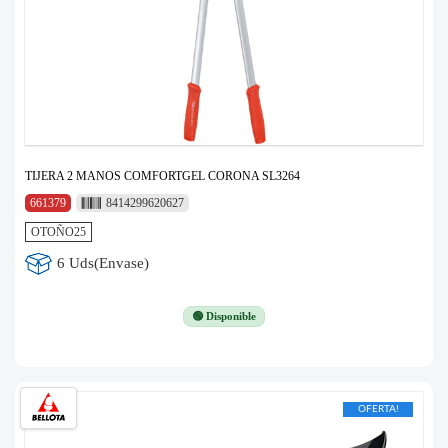
TIJERA 2 MANOS COMFORTGEL CORONA SL3264
661379
8414299620627
OTOÑO25
6 Uds(Envase)
🟢 Disponible
OFERTA!