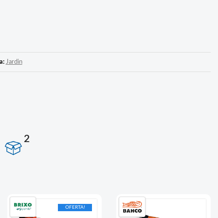
a:
Jardin
2
OFERTA!