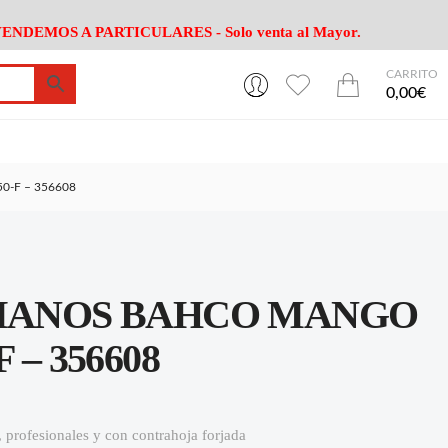
ENDEMOS A PARTICULARES - Solo venta al Mayor.
CARRITO
0
0
esa
Riego
Mobiliario
0,00€
es Cocina
Herramientas Jardín
Maquinaria Jardín
Cultivo
Camping
0-F – 356608
ción
Piscina
Animales
Agrotextiles
enaje
Varios Jardin
esa
Riego
Mobiliario
 MANOS BAHCO MANGO
es Cocina
Herramientas Jardín
Maquinaria Jardín
Cultivo
Camping
 – 356608
ción
Piscina
Animales
Agrotextiles
enaje
Varios Jardin
profesionales y con contrahoja forjada