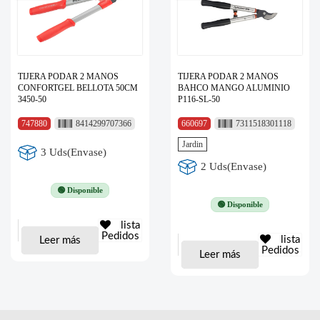
TIJERA PODAR 2 MANOS
TIJERA PODAR 2 MANOS
CONFORTGEL BELLOTA 50CM
BAHCO MANGO ALUMINIO
3450-50
P116-SL-50
747880
8414299707366
660697
7311518301118
Jardin
3 Uds(Envase)
2 Uds(Envase)
🟢 Disponible
🟢 Disponible
lista
Pedidos
lista
Leer más
Pedidos
Leer más