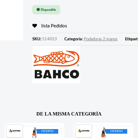
🟢 Disponible
lista Pedidos
SKU:
514053
Categoría:
Podadoras 2 manos
Etiquet
DE LA MISMA CATEGORÍA
OFERTA!
OFERTA!