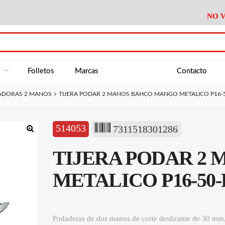
NO V
DA
Medición
Baño
Útiles M
NE
Electricidad
Cocina
Recipient
a
Folletos
Marcas
Contacto
Climatización
Hogar
Limpieza
ADORAS 2 MANOS
TIJERA PODAR 2 MANOS BAHCO MANGO METALICO P16-5
Tornillería
P.A.E.
Climatiza
AN
Varios Ferreteria
Útiles Cocina
Varios M
A
514053
7311518301286
Material Exposición
Medición
Baño
Útiles M
🔍
TIJERA PODAR 2
Electricidad
Cocina
Recipient
Climatización
Hogar
Limpieza
METALICO P16-50-F
Tornillería
P.A.E.
Climatiza
Varios Ferreteria
Útiles Cocina
Varios M
Podaderas de dos manos de corte deslizante de 30 mm, 
Material Exposición