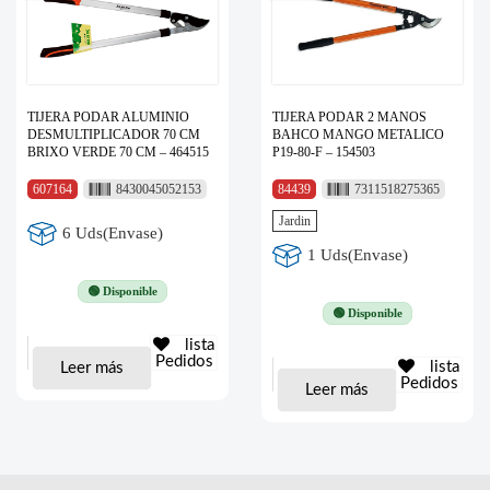
TIJERA PODAR ALUMINIO
TIJERA PODAR 2 MANOS
DESMULTIPLICADOR 70 CM
BAHCO MANGO METALICO
BRIXO VERDE 70 CM – 464515
P19-80-F – 154503
607164
8430045052153
84439
7311518275365
Jardin
6 Uds(Envase)
1 Uds(Envase)
🟢 Disponible
🟢 Disponible
lista
Pedidos
lista
Leer más
Pedidos
Leer más