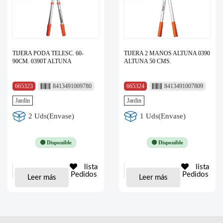
TIJERA PODA TELESC. 60-
TIJERA 2 MANOS ALTUNA 0390
90CM. 0390T ALTUNA
ALTUNA 50 CMS.
665323
8413491009780
665324
8413491007809
Jardin
Jardin
2 Uds(Envase)
1 Uds(Envase)
🟢 Disponible
🟢 Disponible
lista
lista
Pedidos
Pedidos
Leer más
Leer más