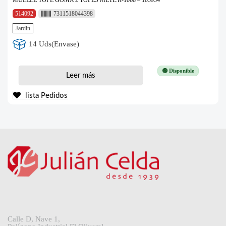
514092
7311518044398
Jardin
14 Uds(Envase)
🟢 Disponible
Leer más
lista Pedidos
Calle D, Nave 1,