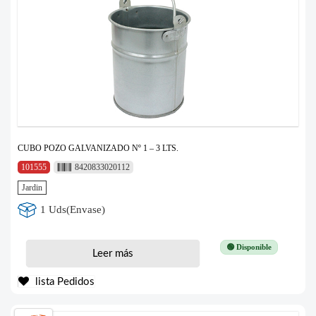
CUBO POZO GALVANIZADO Nº 1 – 3 LTS.
101555
8420833020112
Jardin
1 Uds(Envase)
🟢 Disponible
Leer más
lista Pedidos