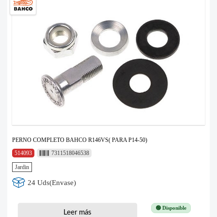
PERNO COMPLETO BAHCO R146VS( PARA P14-50)
514093
7311518046538
Jardin
24 Uds(Envase)
🟢 Disponible
Leer más