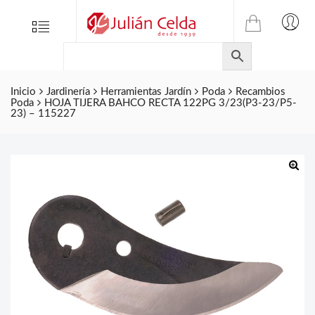
TIENDA
Tienda
Menu
0
ONLINE
Folletos
DE
Marcas
JULIAN
CELDA
Inicio
Jardinería
Herramientas Jardín
Poda
Recambios
Contacto
Poda
HOJA TIJERA BAHCO RECTA 122PG 3/23(P3-23/P5-
S.L.
23) – 115227
Productos
de
ferretería.
🔍