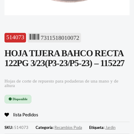
514073
7311518010072
HOJA TIJERA BAHCO RECTA
122PG 3/23(P3-23/P5-23) – 115227
Hojas de corte de repuesto para podaderas de una mano y de
altura
🟢 Disponible
lista Pedidos
SKU:
514073
Categoría:
Recambios Poda
Etiqueta:
Jardin