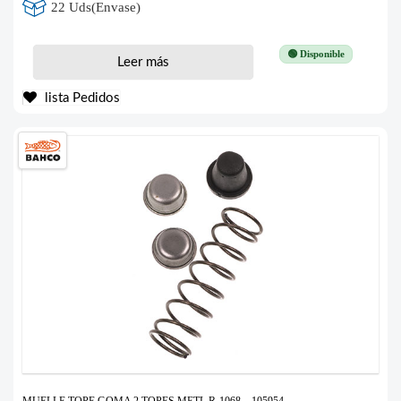
22 Uds(Envase)
🟢 Disponible
Leer más
lista Pedidos
MUELLE TOPE GOMA 2 TOPES METL.R-1068 – 105954