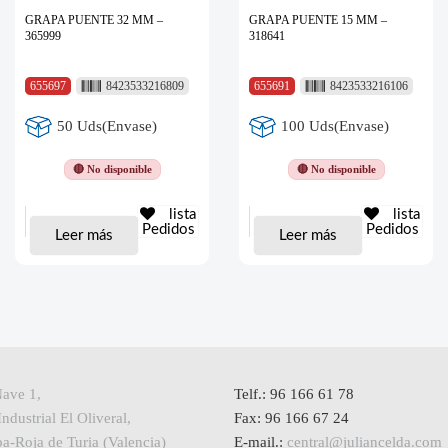
GRAPA PUENTE 32 MM –
GRAPA PUENTE 15 MM –
365999
318641
655697
8423533216809
655691
8423533216106
50 Uds(Envase)
100 Uds(Envase)
🔴 No disponible
🔴 No disponible
lista
lista
Pedidos
Pedidos
Leer más
Leer más
Nave 1,
Telf.: 96 166 61 78
ndustrial El Oliveral,
Fax: 96 166 67 24
a-Roja de Turia (Valencia)
E-mail.:
central@juliancelda.com