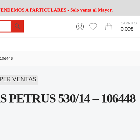
ENDEMOS A PARTICULARES - Solo venta al Mayor.
CARRITO
0
0
esa
Riego
Mobiliario
0,00€
es Cocina
Herramientas Jardín
Maquinaria Jardín
Cultivo
Camping
 106448
ción
Piscina
Animales
Agrotextiles
enaje
Varios Jardin
PER VENTAS
esa
Riego
Mobiliario
 PETRUS 530/14 – 106448
es Cocina
Herramientas Jardín
Maquinaria Jardín
Cultivo
Camping
ción
Piscina
Animales
Agrotextiles
enaje
Varios Jardin