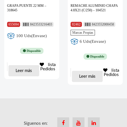
GRAPA PUENTE 22 MM –
REMACHE ALUMINIO CHAPA
318645
4.8X21 (C/250) – 104521
655694
8423533216403
82462
8423552000458
Marcas Propias
100 Uds(Envase)
6 Uds(Envase)
🟢 Disponible
🟢 Disponible
lista
Pedidos
lista
Leer más
Pedidos
Leer más
Síguenos en:
Facebook
Youtube
Linkedin