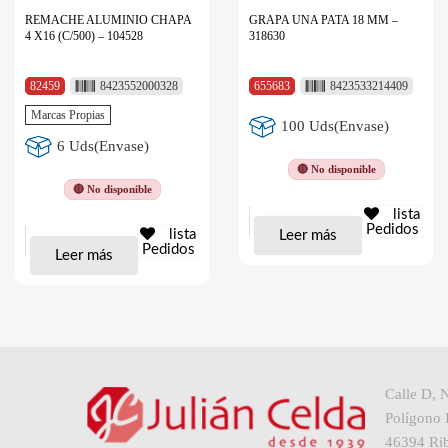
REMACHE ALUMINIO CHAPA
GRAPA UNA PATA 18 MM –
4 X16 (C/500) – 104528
318630
82459
8423552000328
655683
8423533214409
Marcas Propias
100 Uds(Envase)
6 Uds(Envase)
🔴 No disponible
🔴 No disponible
lista
Pedidos
lista
Leer más
Pedidos
Leer más
Calle D, 
Polígono I
46394 Rib