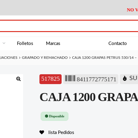
NO V
DA
Medición
Baño
Útiles M
NE
Electricidad
Cocina
Recipient
a
Folletos
Marcas
Contacto
Climatización
Hogar
Limpieza
IJACIONES
GRAPADO Y REMACHADO
CAJA 1200 GRAPAS PETRUS 530/14 –
Tornillería
P.A.E.
Climatiza
AN
Varios Ferreteria
Útiles Cocina
Varios M
A
517825
SU
8411772775171
Material Exposición
Medición
Baño
Útiles M
🔍
CAJA 1200 GRAPAS
Electricidad
Cocina
Recipient
Climatización
Hogar
Limpieza
Tornillería
P.A.E.
Climatiza
🟢 Disponible
Varios Ferreteria
Útiles Cocina
Varios M
lista Pedidos
Material Exposición