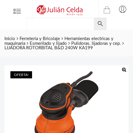
TIENDA
Tienda
Menu
0
ONLINE
Folletos
DE
Marcas
JULIAN
CELDA
Inicio
Ferretería y Bricolaje
Herramientas electricas y
Contacto
maquinaria
Esmerilado y lijado
Pulidoras. lijadoras y cep.
S.L.
LIJADORA ROTORBITAL B&D 240W KA199
Productos
de
ferretería.
OFERTA!
🔍