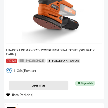
LIJADORA DE MANO 20V POWDP50200 DUAL POWER (SIN BAT. Y
CARG.)
747829
5400338094255
FOLLETO KREATOR
1 Uds(Envase)
🟢 Disponible
Leer más
lista Pedidos