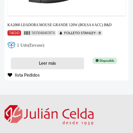
KA2000 LIJADORA MOUSE GRANDE 120W (BOLSA 6 ACC) B&D
746245
5035048465974
FOLLETO STANLEY - B
1 Uds(Envase)
🟢 Disponible
Leer más
lista Pedidos