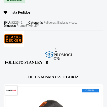
lista Pedidos
SKU:
522541
Categoría:
Pulidoras. lijadoras y cep.
Etiqueta:
PromoSTANLEY
1
PROMOCI
ÓN:
FOLLETO STANLEY - B
DE LA MISMA CATEGORÍA
OFERTA!