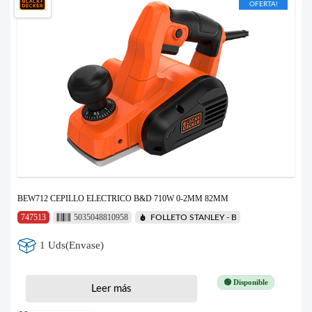
OFERTA!
BEW712 CEPILLO ELECTRICO B&D 710W 0-2MM 82MM
747513
5035048810958
FOLLETO STANLEY - B
1 Uds(Envase)
🟢 Disponible
Leer más