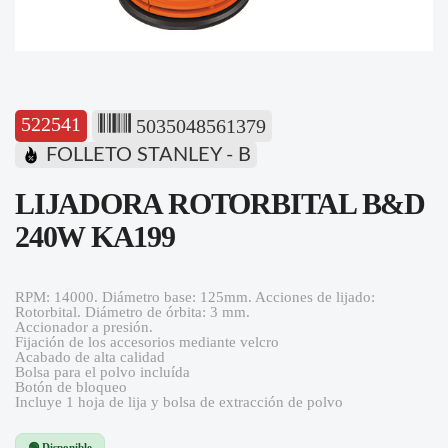
522541
5035048561379
FOLLETO STANLEY - B
LIJADORA ROTORBITAL B&D
240W KA199
RPM: 14000. Diámetro base: 125mm. Acciones de lijado:
Rotorbital. Diámetro de órbita: 3 mm.
Accionador a presión.
Fijación de los accesorios mediante velcro
Acabado de alta calidad
Bolsa para el polvo incluída
Botón de bloqueo
Incluye 1 hoja de lija y bolsa de extracción de polvo
🟢 Disponible