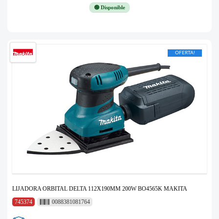
🟢 Disponible
OFERTA!
LIJADORA ORBITAL DELTA 112X190MM 200W BO4565K MAKITA
745374
0088381081764