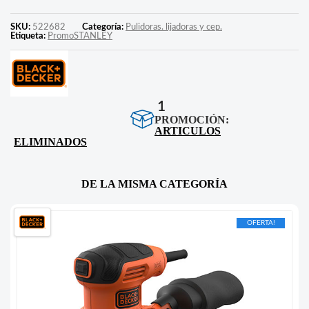
SKU:
522682
Categoría:
Pulidoras. lijadoras y cep.
Etiqueta:
PromoSTANLEY
1
PROMOCIÓN:
ARTICULOS
ELIMINADOS
DE LA MISMA CATEGORÍA
OFERTA!