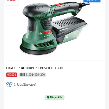
OFERTA!
LIJADORA ROTORBITAL BOSCH PEX 300 E
665251
3165140594370
1 Uds(Envase)
🟢 Disponible