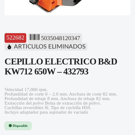
522682
5035048120347
ARTICULOS ELIMINADOS
CEPILLO ELECTRICO B&D
KW712 650W – 432793
Velocidad 17,000 rpm.
Profundidad de corte 0 – 2.0 mm. Anchura de corte 82 mm.
Profundidad de rebaje 8 mm. Anchura de rebaje 82 mm.
Extracción del polvo Bolsa de extracción de polvo.
Cuchillas reversibles Sí. Tipo de cuchilla HSS.
Incluye adaptador para aspirador de vaciado
🟢 Disponible