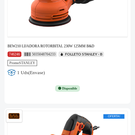
BEW210 LIJADORA ROTORBITAL 230W 125MM B&D
746246
5035048704233
FOLLETO STANLEY - B
PromoSTANLEY
1 Uds(Envase)
🟢 Disponible
OFERTA!