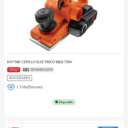
KW750K CEPILLO ELECTRICO B&D 750W
747617
5035048312070
NOVEDADES
1 Uds(Envase)
🟢 Disponible