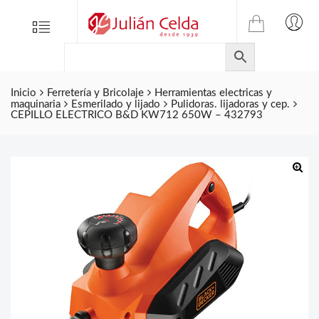
TIENDA
Tienda
Menu
0
ONLINE
Folletos
DE
Marcas
JULIAN
CELDA
Inicio
Ferretería y Bricolaje
Herramientas electricas y
Contacto
maquinaria
Esmerilado y lijado
Pulidoras. lijadoras y cep.
S.L.
CEPILLO ELECTRICO B&D KW712 650W – 432793
Productos
de
ferretería.
🔍