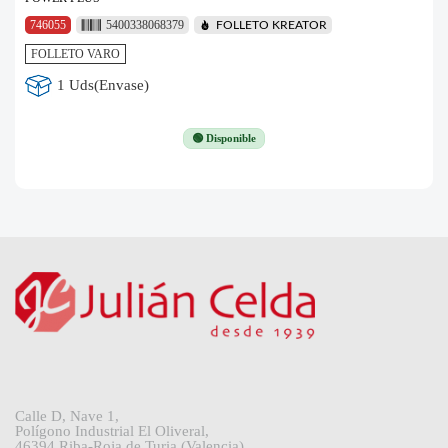
746055
5400338068379
FOLLETO KREATOR
FOLLETO VARO
1 Uds(Envase)
🟢 Disponible
Calle D, Nave 1,
Polígono Industrial El Oliveral,
46394 Riba-Roja de Turia (Valencia)