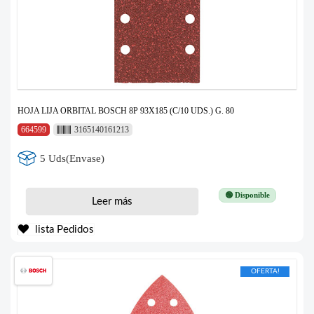
HOJA LIJA ORBITAL BOSCH 8P 93X185 (C/10 UDS.) G. 80
664599
3165140161213
5 Uds(Envase)
🟢 Disponible
Leer más
lista Pedidos
OFERTA!