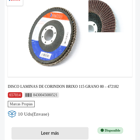
DISCO LAMINAS DE CORINDON BRIXO 115 GRANO 80 – 472182
657014
8430045080521
Marcas Propias
10 Uds(Envase)
🟢 Disponible
Leer más