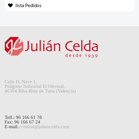
lista Pedidos
Calle D, Nave 1,
Polígono Industrial El Oliveral,
46394 Riba-Roja de Turia (Valencia)
Telf.: 96 166 61 78
Fax: 96 166 67 24
E-mail.:
central@juliancelda.com