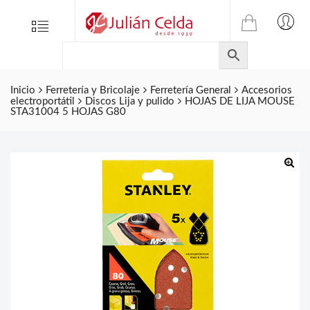
TIENDA
Tienda
Menu
0
ONLINE
Folletos
DE
Marcas
JULIAN
CELDA
Inicio
Ferretería y Bricolaje
Ferretería General
Accesorios
Contacto
electroportátil
Discos Lija y pulido
HOJAS DE LIJA MOUSE
S.L.
STA31004 5 HOJAS G80
Productos
de
ferretería.
🔍