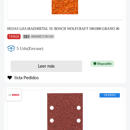
HOJAS LIJA MAD/METAL 5U BOSCH WOLFCRAFT 1961000 GRANO 40
745626
4006885196100
5 Uds(Envase)
🟢 Disponible
Leer más
lista Pedidos
OFERTA!