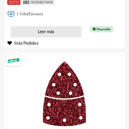
522723
5035048374450
1 Uds(Envase)
🟢 Disponible
Leer más
lista Pedidos