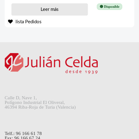
🟢 Disponible
Leer más
lista Pedidos
Calle D, Nave 1,
Polígono Industrial El Oliveral,
46394 Riba-Roja de Turia (Valencia)
Telf.: 96 166 61 78
Fax: 96 166 67 24