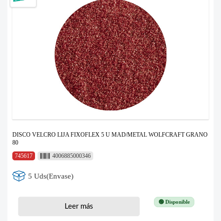
DISCO VELCRO LIJA FIXOFLEX 5 U MAD/METAL WOLFCRAFT GRANO
80
745617
4006885000346
5 Uds(Envase)
🟢 Disponible
Leer más