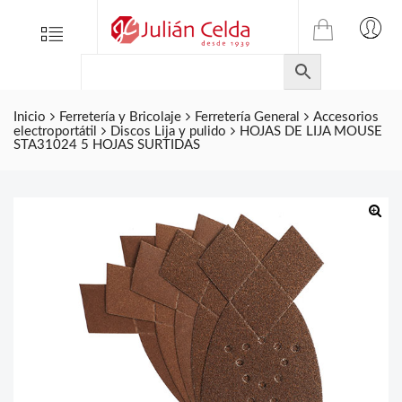
TIENDA
Tienda
Menu
0
ONLINE
Folletos
DE
Marcas
JULIAN
CELDA
Inicio
Ferretería y Bricolaje
Ferretería General
Accesorios
Contacto
electroportátil
Discos Lija y pulido
HOJAS DE LIJA MOUSE
S.L.
STA31024 5 HOJAS SURTIDAS
Productos
de
ferretería.
🔍