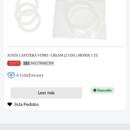
JUNTA CAFETERA VITRO / CREAM (2 UDS.) MONIX 1 TZ
721373
8411796082309
6 Uds(Envase)
🟢 Disponible
Leer más
lista Pedidos