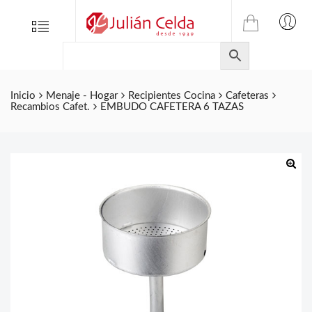
TIENDA
Tienda
Menu
0
ONLINE
Folletos
DE
Marcas
JULIAN
CELDA
Contacto
Inicio
Menaje - Hogar
Recipientes Cocina
Cafeteras
Recambios Cafet.
EMBUDO CAFETERA 6 TAZAS
S.L.
Productos
de
ferretería.
🔍