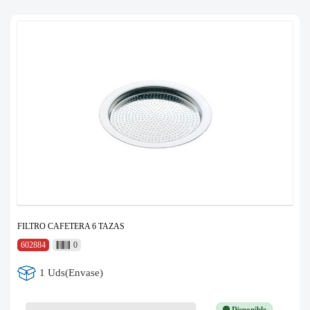
FILTRO CAFETERA 6 TAZAS
602884
0
1 Uds(Envase)
🟢 Disponible