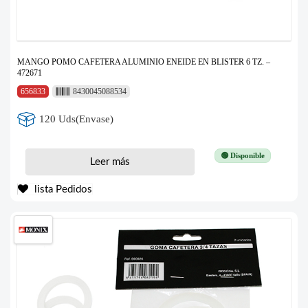
MANGO POMO CAFETERA ALUMINIO ENEIDE EN BLISTER 6 TZ. –
472671
656833
8430045088534
120 Uds(Envase)
🟢 Disponible
Leer más
lista Pedidos