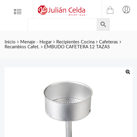
TIENDA
Tienda
Menu
0
ONLINE
Folletos
DE
Marcas
JULIAN
CELDA
Contacto
Inicio
Menaje - Hogar
Recipientes Cocina
Cafeteras
Recambios Cafet.
EMBUDO CAFETERA 12 TAZAS
S.L.
Productos
de
ferretería.
🔍