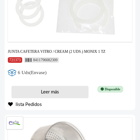
JUNTA CAFETERA VITRO / CREAM (2 UDS.) MONIX 1 TZ
721373
8411796082309
6 Uds(Envase)
🟢 Disponible
Leer más
lista Pedidos