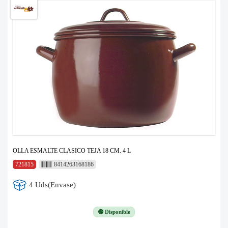
OLLA ESMALTE CLASICO TEJA 18 CM. 4 L
721815
8414263168186
4 Uds(Envase)
🟢 Disponible