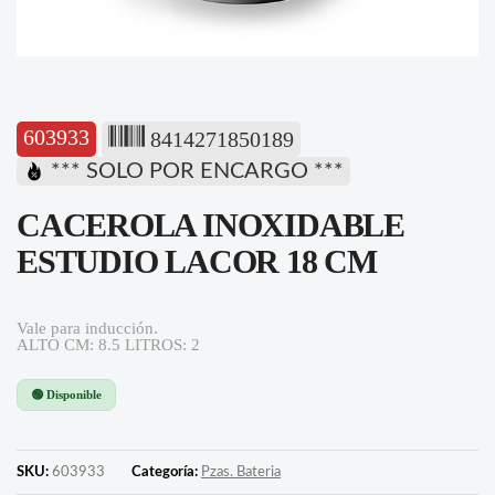
603933
8414271850189
*** SOLO POR ENCARGO ***
CACEROLA INOXIDABLE
ESTUDIO LACOR 18 CM
Vale para inducción.
ALTO CM: 8.5 LITROS: 2
🟢 Disponible
SKU:
603933
Categoría:
Pzas. Bateria