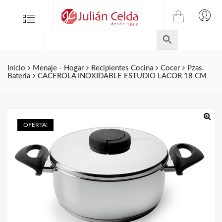
TIENDA
Tienda
Menu
0
ONLINE
Folletos
DE
Marcas
JULIAN
CELDA
Contacto
Inicio
Menaje - Hogar
Recipientes Cocina
Cocer
Pzas.
Bateria
CACEROLA INOXIDABLE ESTUDIO LACOR 18 CM
S.L.
Productos
de
ferretería.
OFERTA!
🔍