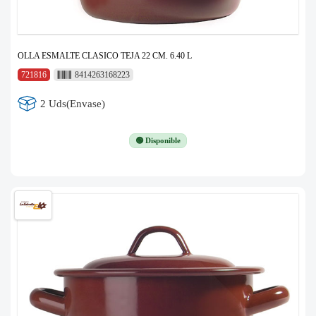
OLLA ESMALTE CLASICO TEJA 22 CM. 6.40 L
721816
8414263168223
2 Uds(Envase)
🟢 Disponible