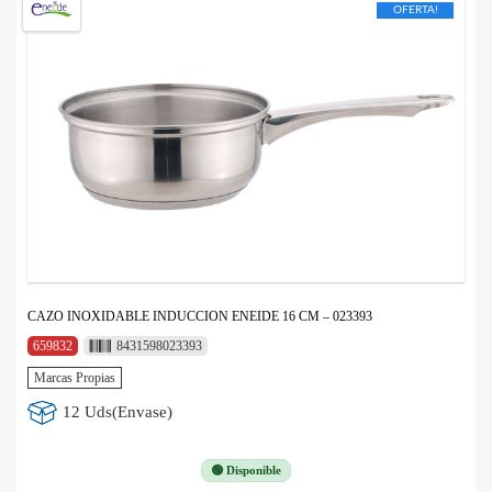
OFERTA!
CAZO INOXIDABLE INDUCCION ENEIDE 16 CM – 023393
659832
8431598023393
Marcas Propias
12 Uds(Envase)
🟢 Disponible