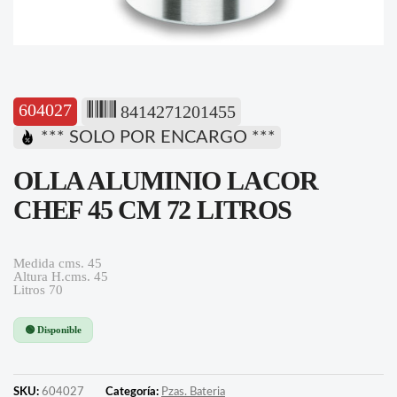
604027
8414271201455
*** SOLO POR ENCARGO ***
OLLA ALUMINIO LACOR
CHEF 45 CM 72 LITROS
Medida cms. 45
Altura H.cms. 45
Litros 70
🟢 Disponible
SKU:
604027
Categoría:
Pzas. Bateria