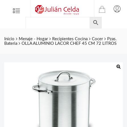
TIENDA
Tienda
Menu
0
ONLINE
Folletos
DE
Marcas
JULIAN
CELDA
Contacto
Inicio
Menaje - Hogar
Recipientes Cocina
Cocer
Pzas.
Bateria
OLLA ALUMINIO LACOR CHEF 45 CM 72 LITROS
S.L.
Productos
de
ferretería.
🔍