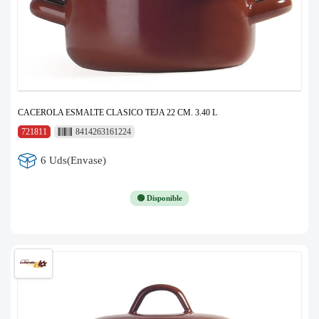
CACEROLA ESMALTE CLASICO TEJA 22 CM. 3.40 L
721811
8414263161224
6 Uds(Envase)
🟢 Disponible