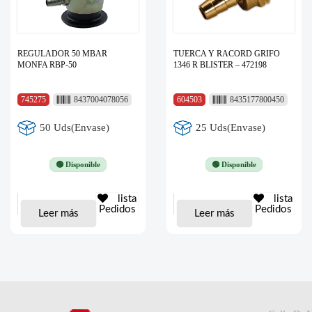
REGULADOR 50 MBAR
TUERCA Y RACORD GRIFO
MONFA RBP-50
1346 R BLISTER – 472198
745275
8437004078056
604503
8435177800450
50 Uds(Envase)
25 Uds(Envase)
🟢 Disponible
🟢 Disponible
lista
lista
Pedidos
Pedidos
Leer más
Leer más