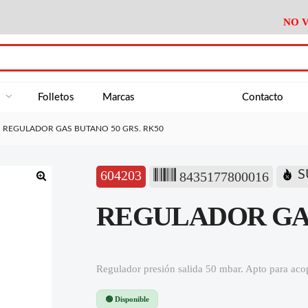
NO V
DA
Medición
Baño
Útiles M
NE
Electricidad
Cocina
Recipient
a
Folletos
Marcas
Contacto
Climatización
Hogar
Limpieza
REGULADOR GAS BUTANO 50 GRS. RK50
Tornillería
P.A.E.
Climatiza
AN
Varios Ferreteria
Útiles Cocina
Varios M
A
604203
S
8435177800016
Material Exposición
Medición
Baño
Útiles M
🔍
REGULADOR GAS
Electricidad
Cocina
Recipient
Climatización
Hogar
Limpieza
Tornillería
P.A.E.
Climatiza
Regulador presión salida 50 mbar. Apto para aco
Varios Ferreteria
Útiles Cocina
Varios M
🟢 Disponible
Material Exposición