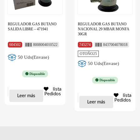
REGULADOR GAS BUTANO
REGULADOR GAS BUTANO
SALIDA LIBRE – 471941
NACIONAL 29 MBAR MONFA
30GR
604502
8008004010522
745274
8437004078018
OTOÑO25
50 Uds(Envase)
50 Uds(Envase)
🟢 Disponible
🟢 Disponible
lista
Pedidos
lista
Leer más
Pedidos
Leer más