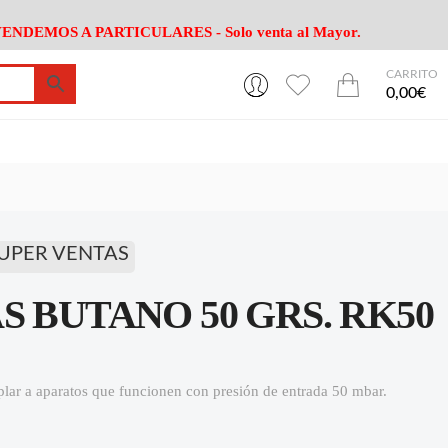
ENDEMOS A PARTICULARES - Solo venta al Mayor.
CARRITO
0
0
esa
Riego
Mobiliario
0,00€
es Cocina
Herramientas Jardín
Maquinaria Jardín
Cultivo
Camping
ción
Piscina
Animales
Agrotextiles
enaje
Varios Jardin
UPER VENTAS
esa
Riego
Mobiliario
 BUTANO 50 GRS. RK50
es Cocina
Herramientas Jardín
Maquinaria Jardín
Cultivo
Camping
ción
Piscina
Animales
plar a aparatos que funcionen con presión de entrada 50 mbar.
Agrotextiles
enaje
Varios Jardin