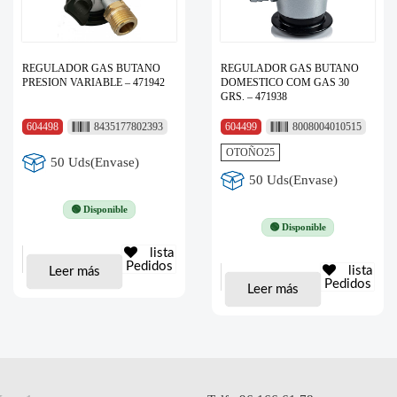
REGULADOR GAS BUTANO
REGULADOR GAS BUTANO
PRESION VARIABLE – 471942
DOMESTICO COM GAS 30
GRS. – 471938
604498
8435177802393
604499
8008004010515
OTOÑO25
50 Uds(Envase)
50 Uds(Envase)
🟢 Disponible
🟢 Disponible
lista
Pedidos
lista
Leer más
Pedidos
Leer más