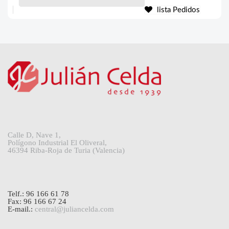
lista Pedidos
Calle D, Nave 1,
Polígono Industrial El Oliveral,
46394 Riba-Roja de Turia (Valencia)
Telf.: 96 166 61 78
Fax: 96 166 67 24
E-mail.:
central@juliancelda.com