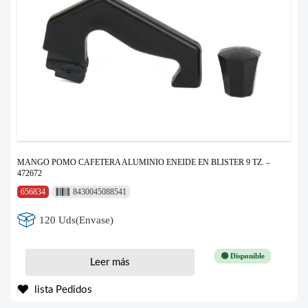
MANGO POMO CAFETERA ALUMINIO ENEIDE EN BLISTER 9 TZ. –
472672
656834
8430045088541
120 Uds(Envase)
🟢 Disponible
Leer más
lista Pedidos