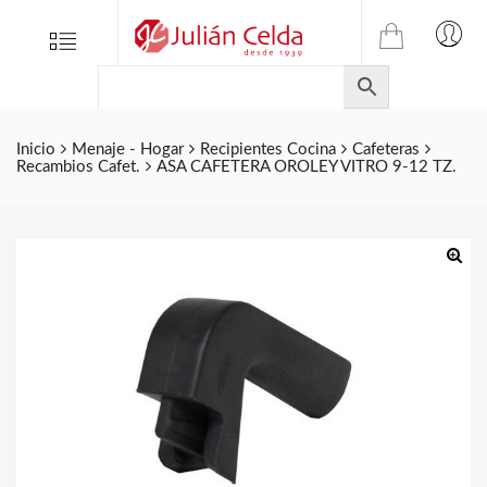
TIENDA
Tienda
Menu
0
ONLINE
Folletos
DE
Marcas
JULIAN
CELDA
Contacto
Inicio
Menaje - Hogar
Recipientes Cocina
Cafeteras
Recambios Cafet.
ASA CAFETERA OROLEY VITRO 9-12 TZ.
S.L.
Productos
de
ferretería.
🔍