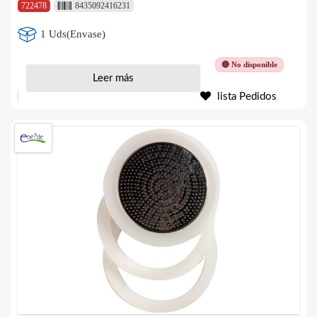
722478
8435092416231
1 Uds(Envase)
🔴 No disponible
Leer más
lista Pedidos