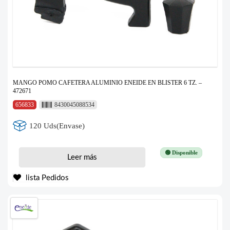
MANGO POMO CAFETERA ALUMINIO ENEIDE EN BLISTER 6 TZ. –
472671
656833
8430045088534
120 Uds(Envase)
🟢 Disponible
Leer más
lista Pedidos