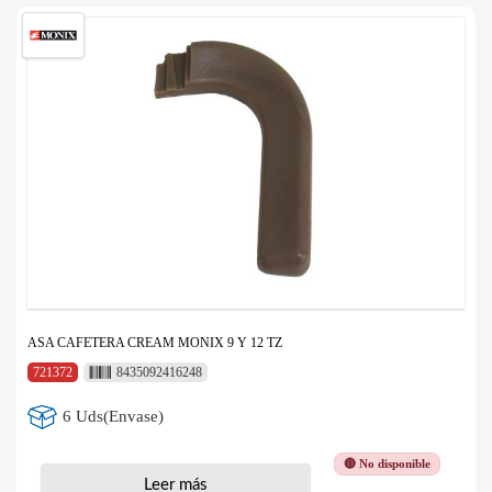
ASA CAFETERA CREAM MONIX 9 Y 12 TZ
721372
8435092416248
6 Uds(Envase)
🔴 No disponible
Leer más