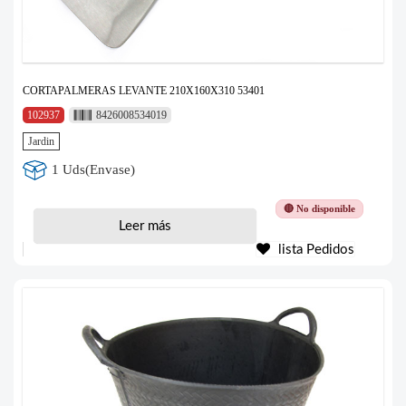
CORTAPALMERAS LEVANTE 210X160X310 53401
102937
8426008534019
Jardin
1 Uds(Envase)
🔴 No disponible
Leer más
lista Pedidos