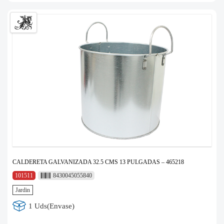
CALDERETA GALVANIZADA 32.5 CMS 13 PULGADAS – 465218
101511
8430045055840
Jardin
1 Uds(Envase)