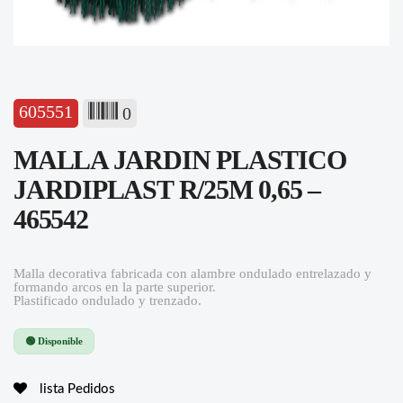
605551
0
MALLA JARDIN PLASTICO
JARDIPLAST R/25M 0,65 –
465542
Malla decorativa fabricada con alambre ondulado entrelazado y
formando arcos en la parte superior.
Plastificado ondulado y trenzado.
🟢 Disponible
lista Pedidos