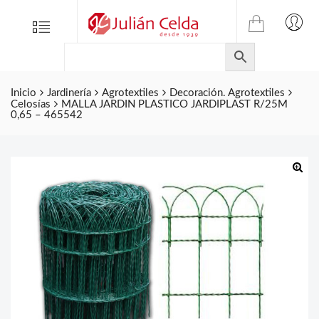
TIENDA
Tienda
Menu
0
ONLINE
Folletos
DE
Marcas
JULIAN
CELDA
Inicio
Jardinería
Agrotextiles
Decoración. Agrotextiles
Contacto
Celosías
MALLA JARDIN PLASTICO JARDIPLAST R/25M
S.L.
0,65 – 465542
Productos
de
ferretería.
🔍