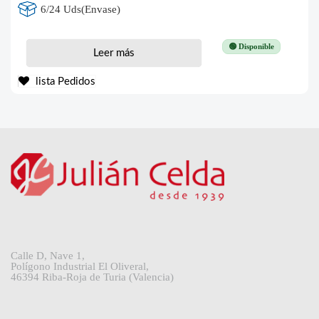
6/24 Uds(Envase)
🟢 Disponible
Leer más
lista Pedidos
Calle D, Nave 1,
Polígono Industrial El Oliveral,
46394 Riba-Roja de Turia (Valencia)