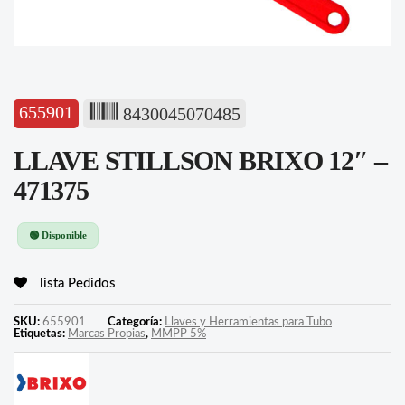
655901
8430045070485
LLAVE STILLSON BRIXO 12″ –
471375
🟢 Disponible
lista Pedidos
SKU:
655901
Categoría:
Llaves y Herramientas para Tubo
Etiquetas:
Marcas Propias
,
MMPP 5%