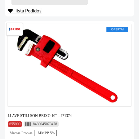
lista Pedidos
OFERTA!
LLAVE STILLSON BRIXO 10″ – 471374
655900
8430045070478
Marcas Propias
MMPP 5%