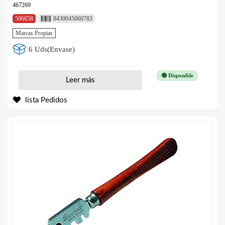
467269
506658
8430045060783
Marcas Propias
6 Uds(Envase)
🟢 Disponible
Leer más
lista Pedidos