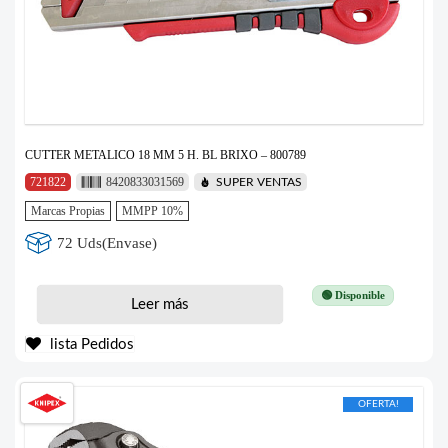
CUTTER METALICO 18 MM 5 H. BL BRIXO – 800789
721822
8420833031569
SUPER VENTAS
Marcas Propias
MMPP 10%
72 Uds(Envase)
🟢 Disponible
Leer más
lista Pedidos
OFERTA!