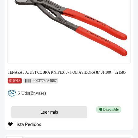
TENAZAS AJUST.COBRA KNIPEX 87 POLIASIDORA 87 01 300 – 321585
910018
4003773034087
6 Uds(Envase)
🟢 Disponible
Leer más
lista Pedidos