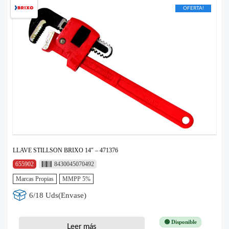
OFERTA!
LLAVE STILLSON BRIXO 14″ – 471376
655902
8430045070492
Marcas Propias
MMPP 5%
6/18 Uds(Envase)
🟢 Disponible
Leer más