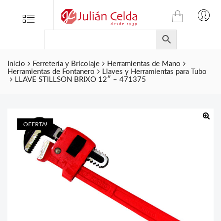
TIENDA
Tienda
Menu
0
ONLINE
Folletos
DE
Marcas
JULIAN
CELDA
Inicio
Ferretería y Bricolaje
Herramientas de Mano
Contacto
Herramientas de Fontanero
Llaves y Herramientas para Tubo
S.L.
LLAVE STILLSON BRIXO 12″ – 471375
Productos
de
ferretería.
OFERTA!
🔍