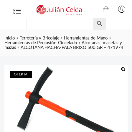
TIENDA
Tienda
Menu
0
ONLINE
Folletos
DE
Marcas
JULIAN
CELDA
Inicio
Ferretería y Bricolaje
Herramientas de Mano
Contacto
Herramientas de Percusión-Cincelado
Alcotanas. macetas y
S.L.
mazas
ALCOTANA HACHA-PALA BRIXO 500 GR – 471974
Productos
de
ferretería.
OFERTA!
🔍