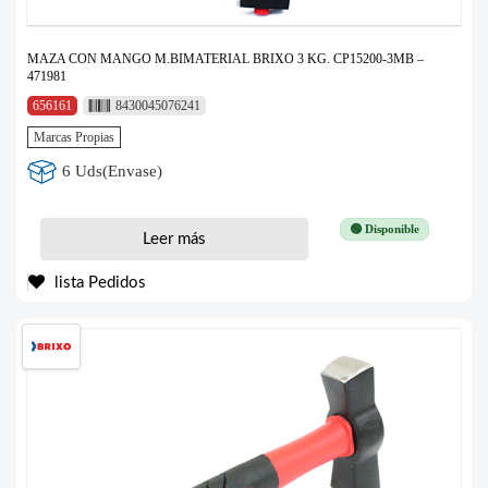
MAZA CON MANGO M.BIMATERIAL BRIXO 3 KG. CP15200-3MB –
471981
656161
8430045076241
Marcas Propias
6 Uds(Envase)
🟢 Disponible
Leer más
lista Pedidos