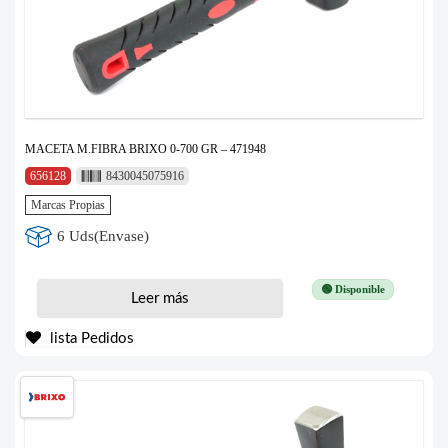
MACETA M.FIBRA BRIXO 0-700 GR – 471948
656128
8430045075916
Marcas Propias
6 Uds(Envase)
🟢 Disponible
Leer más
lista Pedidos