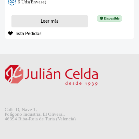
6 Uds(Envase)
🟢 Disponible
Leer más
lista Pedidos
Calle D, Nave 1,
Polígono Industrial El Oliveral,
46394 Riba-Roja de Turia (Valencia)