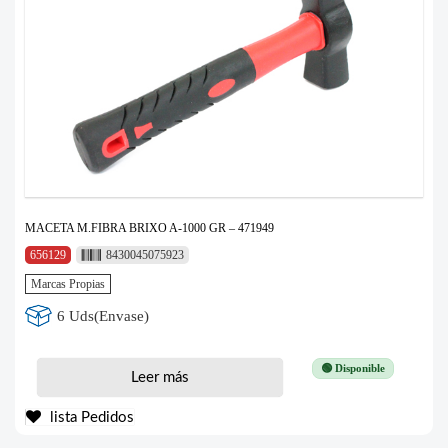
MACETA M.FIBRA BRIXO A-1000 GR – 471949
656129
8430045075923
Marcas Propias
6 Uds(Envase)
🟢 Disponible
Leer más
lista Pedidos