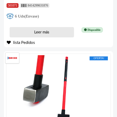
501071
8414299631876
6 Uds(Envase)
🟢 Disponible
Leer más
lista Pedidos
OFERTA!