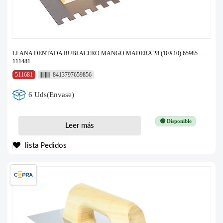
LLANA DENTADA RUBI ACERO MANGO MADERA 28 (10X10) 65985 –
111481
511681
8413797659856
6 Uds(Envase)
🟢 Disponible
Leer más
lista Pedidos