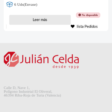
6 Uds(Envase)
🔴 No disponible
Leer más
lista Pedidos
Calle D, Nave 1,
Polígono Industrial El Oliveral,
46394 Riba-Roja de Turia (Valencia)