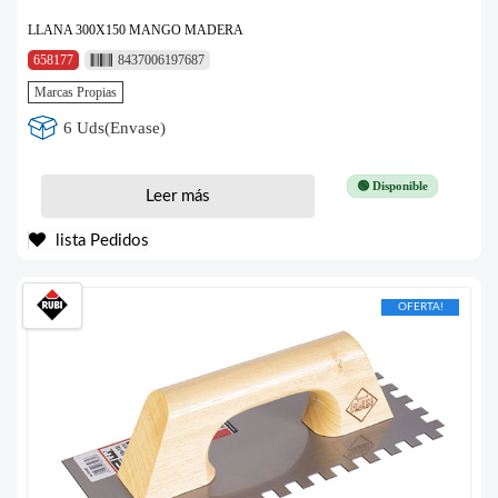
LLANA 300X150 MANGO MADERA
658177
8437006197687
Marcas Propias
6 Uds(Envase)
🟢 Disponible
Leer más
lista Pedidos
OFERTA!