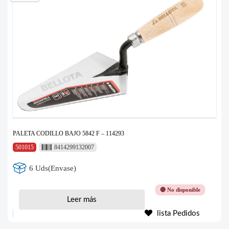
PALETA CODILLO BAJO 5842 F – 114293
501015
8414299132007
6 Uds(Envase)
🔴 No disponible
Leer más
lista Pedidos