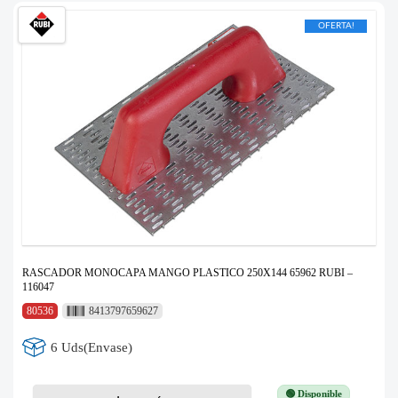
OFERTA!
RASCADOR MONOCAPA MANGO PLASTICO 250X144 65962 RUBI –
116047
80536
8413797659627
6 Uds(Envase)
🟢 Disponible