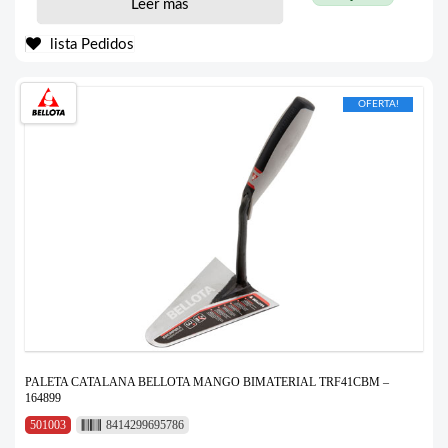
Leer más
lista Pedidos
OFERTA!
PALETA CATALANA BELLOTA MANGO BIMATERIAL TRF41CBM –
164899
501003
8414299695786