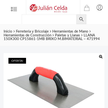
TIENDA
Tienda
Menu
0
ONLINE
Folletos
DE
Marcas
JULIAN
CELDA
Inicio
Ferretería y Bricolaje
Herramientas de Mano
Contacto
Herramientas de Construcción
Paletas y Llanas
LLANA
S.L.
150X300 CP15861-1MB BRIXO M.BIMATERIAL – 471994
Productos
de
ferretería.
OFERTA!
🔍