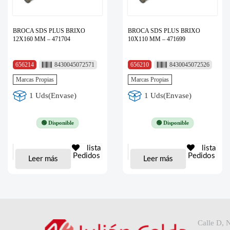
BROCA SDS PLUS BRIXO
BROCA SDS PLUS BRIXO
12X160 MM – 471704
10X110 MM – 471699
656214
8430045072571
656210
8430045072526
Marcas Propias
Marcas Propias
1 Uds(Envase)
1 Uds(Envase)
🟢 Disponible
🟢 Disponible
lista
lista
Pedidos
Pedidos
Leer más
Leer más
Calle D, 