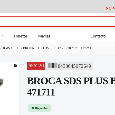
NO V
DA
Medición
Baño
Útiles M
NE
Electricidad
Cocina
Recipient
a
Folletos
Marcas
Contacto
Climatización
Hogar
Limpieza
ROCAS
SDS
BROCA SDS PLUS BRIXO 12X210 MM – 471711
Tornillería
P.A.E.
Climatiza
AN
Varios Ferreteria
Útiles Cocina
Varios M
A
656220
8430045072649
Material Exposición
Medición
Baño
Útiles M
🔍
BROCA SDS PLUS B
Electricidad
Cocina
Recipient
Climatización
Hogar
Limpieza
471711
Tornillería
P.A.E.
Climatiza
Varios Ferreteria
Útiles Cocina
Varios M
🟢 Disponible
Material Exposición