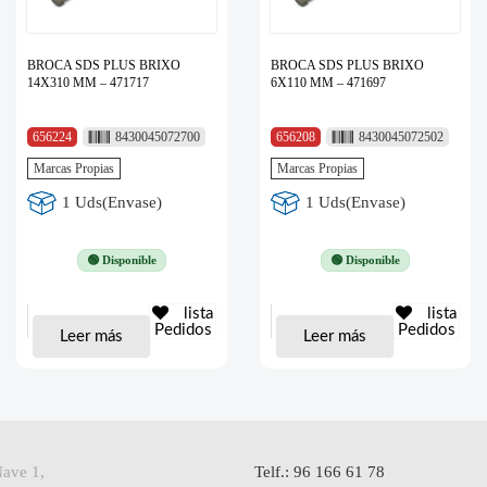
BROCA SDS PLUS BRIXO
BROCA SDS PLUS BRIXO
14X310 MM – 471717
6X110 MM – 471697
656224
8430045072700
656208
8430045072502
Marcas Propias
Marcas Propias
1 Uds(Envase)
1 Uds(Envase)
🟢 Disponible
🟢 Disponible
lista
lista
Pedidos
Pedidos
Leer más
Leer más
Nave 1,
Telf.: 96 166 61 78