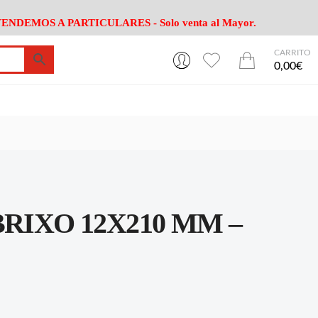
ENDEMOS A PARTICULARES - Solo venta al Mayor.
CARRITO
0
0
esa
Riego
Mobiliario
0,00€
es Cocina
Herramientas Jardín
Maquinaria Jardín
Cultivo
Camping
ción
Piscina
Animales
Agrotextiles
enaje
Varios Jardin
esa
Riego
Mobiliario
RIXO 12X210 MM –
es Cocina
Herramientas Jardín
Maquinaria Jardín
Cultivo
Camping
ción
Piscina
Animales
Agrotextiles
enaje
Varios Jardin