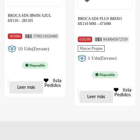
BROCA SDS IRWIN AZUL
BROCA SDS PLUS BRIXO
6X110 – 281101
8X110 MM – 471698
505966
5709131020400
656209
8430045072519
Marcas Propias
10 Uds(Envase)
1 Uds(Envase)
🟢 Disponible
🟢 Disponible
lista
Pedidos
Leer más
lista
Pedidos
Leer más