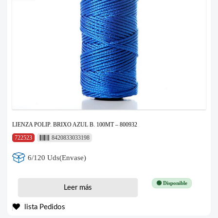
LIENZA POLIP. BRIXO AZUL B. 100MT – 800932
722523
8420833033198
6/120 Uds(Envase)
🟢 Disponible
Leer más
lista Pedidos