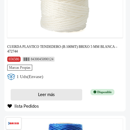
CUERDA PLASTICO TENDEDERO (B.100MT) BRIXO 5 MM BLANCA –
472744
656586
8430045090124
Marcas Propias
1 Uds(Envase)
🟢 Disponible
Leer más
lista Pedidos