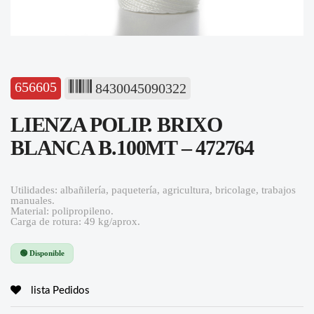
656605
8430045090322
LIENZA POLIP. BRIXO
BLANCA B.100MT – 472764
Utilidades: albañilería, paquetería, agricultura, bricolage, trabajos
manuales.
Material: polipropileno.
Carga de rotura: 49 kg/aprox.
🟢 Disponible
lista Pedidos