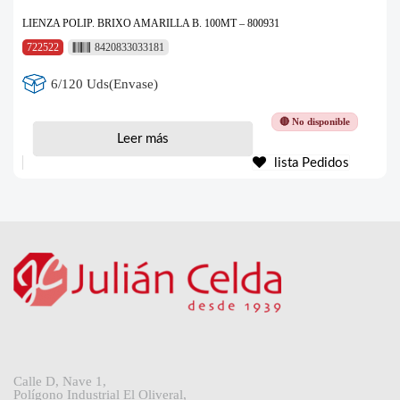
LIENZA POLIP. BRIXO AMARILLA B. 100MT – 800931
722522
8420833033181
6/120 Uds(Envase)
🔴 No disponible
Leer más
lista Pedidos
Calle D, Nave 1,
Polígono Industrial El Oliveral,