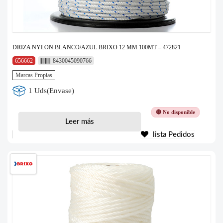
DRIZA NYLON BLANCO/AZUL BRIXO 12 MM 100MT – 472821
656662
8430045090766
Marcas Propias
1 Uds(Envase)
🔴 No disponible
Leer más
lista Pedidos