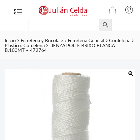
TIENDA
Tienda
Menu
0
ONLINE
Folletos
DE
Marcas
JULIAN
CELDA
Inicio
Ferretería y Bricolaje
Ferretería General
Cordelería
Contacto
Plástico. Cordeleria
LIENZA POLIP. BRIXO BLANCA
S.L.
B.100MT – 472764
Productos
de
ferretería.
🔍