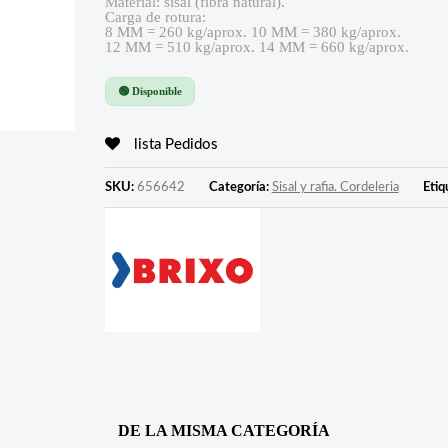
Material: sisal (fibra natural).
Carga de rotura:
8 MM = 260 kg/aprox. 10 MM = 380 kg/aprox.
12 MM = 510 kg/aprox. 14 MM = 660 kg/aprox.
🟢 Disponible
lista Pedidos
SKU:
656642
Categoría:
Sisal y rafia. Cordeleria
Etiq
DE LA MISMA CATEGORÍA