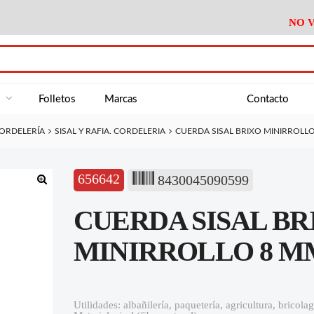
NO V
DA
Medición
Baño
Útiles M
NE
Electricidad
Cocina
Recipient
a
Folletos
Marcas
Contacto
Climatización
Hogar
Limpieza
ORDELERÍA
SISAL Y RAFIA. CORDELERIA
CUERDA SISAL BRIXO MINIRROLLO
Tornillería
P.A.E.
Climatiza
AN
Varios Ferreteria
Útiles Cocina
Varios M
A
656642
8430045090599
Material Exposición
Medición
Baño
Útiles M
🔍
CUERDA SISAL B
Electricidad
Cocina
Recipient
Climatización
Hogar
Limpieza
MINIRROLLO 8 MM 
Tornillería
P.A.E.
Climatiza
Varios Ferreteria
Útiles Cocina
Varios M
Utilidades: albañilería, paquetería, agricultura, bricola
Material Exposición