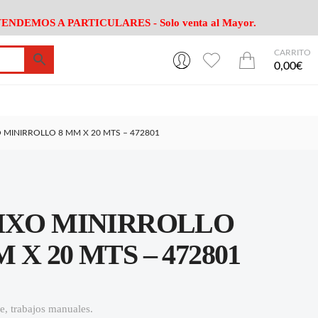
ENDEMOS A PARTICULARES - Solo venta al Mayor.
CARRITO
0
0
esa
Riego
Mobiliario
0,00€
es Cocina
Herramientas Jardín
Maquinaria Jardín
Cultivo
Camping
 MINIRROLLO 8 MM X 20 MTS – 472801
ción
Piscina
Animales
Agrotextiles
enaje
Varios Jardin
esa
Riego
Mobiliario
RIXO MINIRROLLO
es Cocina
Herramientas Jardín
Maquinaria Jardín
Cultivo
Camping
X 20 MTS – 472801
ción
Piscina
Animales
Agrotextiles
enaje
Varios Jardin
ge, trabajos manuales.