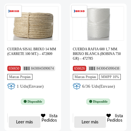
CUERDA SISAL BRIXO 14 MM
CUERDA RAFIA 600 1,7 MM.
(CARRETE 100 MT.) – 472809
BRIXO BLANCA (BOBINA 750
GR) – 472785
656650
8430045090674
656626
8430045090438
Marcas Propias
Marcas Propias
MMPP 10%
1 Uds(Envase)
6/36 Uds(Envase)
🟢 Disponible
🟢 Disponible
lista
lista
Pedidos
Pedidos
Leer más
Leer más