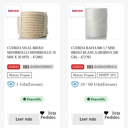
CUERDA SISAL BRIXO
CUERDA RAFIA 600 1,7 MM.
MINIRROLLO MINIRROLLO 10
BRIXO BLANCA (BOBINA 200
MM X 20 MTS – 472802
GR) – 472783
656643
8430045090605
656624
8430045090414
Marcas Propias
Marcas Propias
MMPP 10%
1 Uds(Envase)
10 / 60 Uds(Envase)
🟢 Disponible
🟢 Disponible
lista
lista
Pedidos
Pedidos
Leer más
Leer más