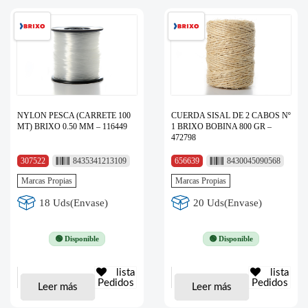
NYLON PESCA (CARRETE 100
CUERDA SISAL DE 2 CABOS Nº
MT) BRIXO 0.50 MM – 116449
1 BRIXO BOBINA 800 GR –
472798
307522
8435341213109
656639
8430045090568
Marcas Propias
Marcas Propias
18 Uds(Envase)
20 Uds(Envase)
🟢 Disponible
🟢 Disponible
lista
lista
Pedidos
Pedidos
Leer más
Leer más