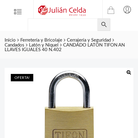
TIENDA
Tienda
Menu
0
ONLINE
Folletos
DE
Marcas
JULIAN
CELDA
Inicio
Ferretería y Bricolaje
Cerrajería y Seguridad
Contacto
Candados
Latón y Niquel
CANDADO LATON TIFON AN
S.L.
LLAVES IGUALES 40 N.402
Productos
de
ferretería.
OFERTA!
🔍