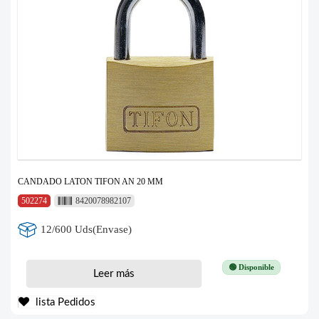
CANDADO LATON TIFON AN 20 MM
502274
8420078982107
12/600 Uds(Envase)
🟢 Disponible
Leer más
lista Pedidos