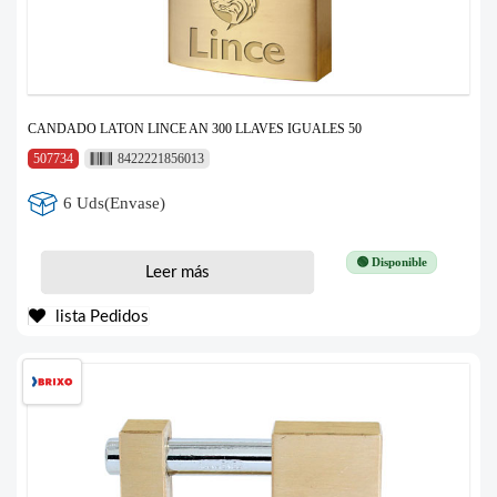
CANDADO LATON LINCE AN 300 LLAVES IGUALES 50
507734
8422221856013
6 Uds(Envase)
🟢 Disponible
Leer más
lista Pedidos