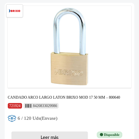
CANDADO ARCO LARGO LATON BRIXO MOD 17 50 MM – 800640
721924
8420833029986
6 / 120 Uds(Envase)
🟢 Disponible
Leer más