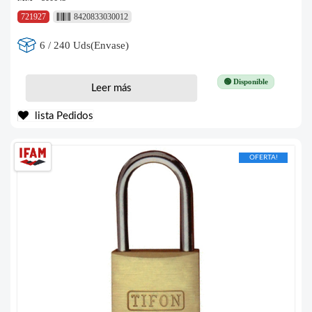
721927
8420833030012
6 / 240 Uds(Envase)
🟢 Disponible
Leer más
lista Pedidos
OFERTA!