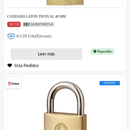
CANDADO LATON TIFON AL 40 MM
502238
8420078982541
6/120 Uds(Envase)
🟢 Disponible
Leer más
lista Pedidos
OFERTA!