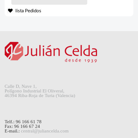
lista Pedidos
Calle D, Nave 1,
Polígono Industrial El Oliveral,
46394 Riba-Roja de Turia (Valencia)
Telf.: 96 166 61 78
Fax: 96 166 67 24
E-mail.:
central@juliancelda.com