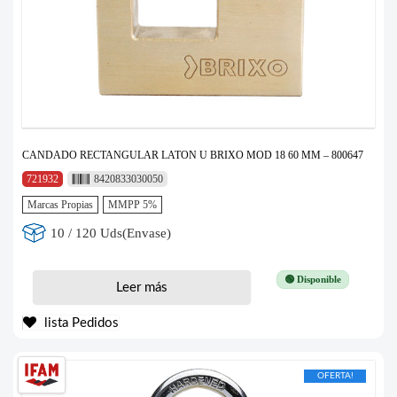
CANDADO RECTANGULAR LATON U BRIXO MOD 18 60 MM – 800647
721932
8420833030050
Marcas Propias
MMPP 5%
10 / 120 Uds(Envase)
🟢 Disponible
Leer más
lista Pedidos
OFERTA!