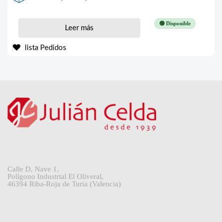
🟢 Disponible
Leer más
lista Pedidos
Calle D, Nave 1,
Polígono Industrial El Oliveral,
46394 Riba-Roja de Turia (Valencia)