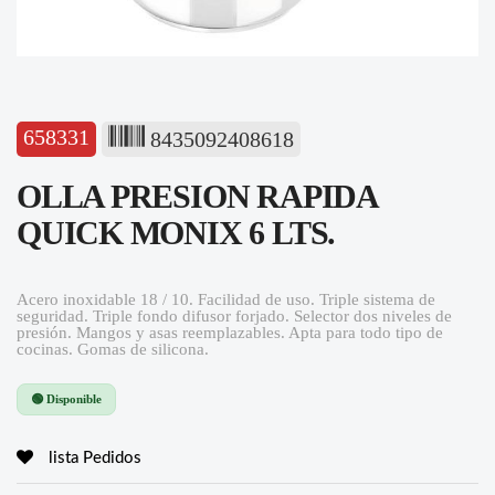
658331
8435092408618
OLLA PRESION RAPIDA
QUICK MONIX 6 LTS.
Acero inoxidable 18 / 10. Facilidad de uso. Triple sistema de
seguridad. Triple fondo difusor forjado. Selector dos niveles de
presión. Mangos y asas reemplazables. Apta para todo tipo de
cocinas. Gomas de silicona.
🟢 Disponible
lista Pedidos