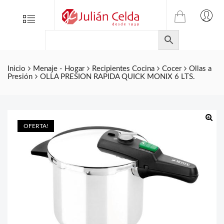
TIENDA
Tienda
Menu
0
ONLINE
Folletos
DE
Marcas
JULIAN
CELDA
Contacto
Inicio
Menaje - Hogar
Recipientes Cocina
Cocer
Ollas a
Presión
OLLA PRESION RAPIDA QUICK MONIX 6 LTS.
S.L.
Productos
de
ferretería.
OFERTA!
🔍