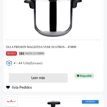
OLLA PRESION MAGEFESA STAR 10 LITROS – 470899
603453
8429113130886
4 / 44 Uds(Envase)
🟢 Disponible
Leer más
lista Pedidos
OFERTA!