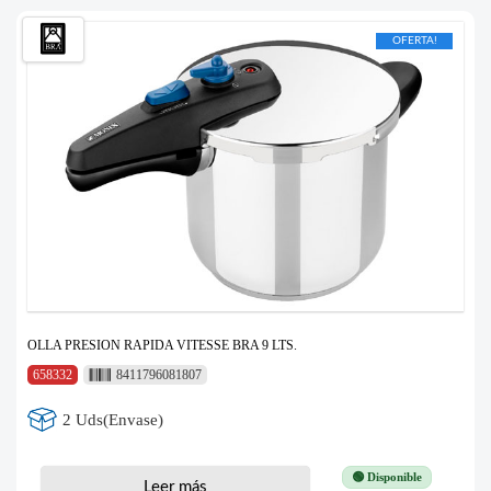
OFERTA!
OLLA PRESION RAPIDA VITESSE BRA 9 LTS.
658332
8411796081807
2 Uds(Envase)
🟢 Disponible
Leer más