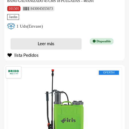
BAÑO GALVANIZADO 45 CMS 18 PULGADAS – 465201
101501
8430045055673
Jardin
1 Uds(Envase)
🟢 Disponible
Leer más
lista Pedidos
OFERTA!