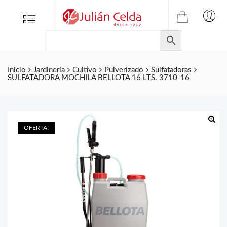
TIENDA
Tienda
Menu
0
ONLINE
Folletos
DE
Marcas
JULIAN
CELDA
Contacto
Inicio
Jardinería
Cultivo
Pulverizado
Sulfatadoras
SULFATADORA MOCHILA BELLOTA 16 LTS. 3710-16
S.L.
Productos
de
ferretería.
OFERTA!
🔍