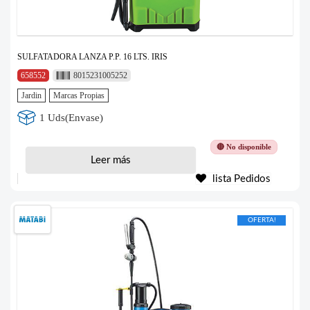
SULFATADORA LANZA P.P. 16 LTS. IRIS
658552
8015231005252
Jardin
Marcas Propias
1 Uds(Envase)
🔴 No disponible
Leer más
lista Pedidos
OFERTA!