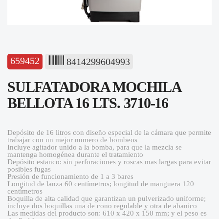
659452
8414299604993
SULFATADORA MOCHILA
BELLOTA 16 LTS. 3710-16
Depósito de 16 litros con diseño especial de la cámara que permite
trabajar con un mejor numero de bombeos
Incluye agitador unido a la bomba, para que la mezcla se
mantenga homogénea durante el tratamiento
Depósito estanco: sin perforaciones y roscas mas largas para evitar
posibles fugas
Presión de funcionamiento de 1 a 3 bares
Longitud de lanza 60 centímetros; longitud de manguera 120
centímetros
Boquilla de alta calidad que garantizan un pulverizado uniforme;
incluye dos boquillas una de cono regulable y otra de abanico
Las medidas del producto son: 610 x 420 x 150 mm; y el peso es