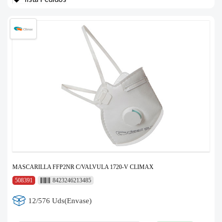
MASCARILLA FFP2NR C/VALVULA 1720-V CLIMAX
508391
8423246213485
12/576 Uds(Envase)