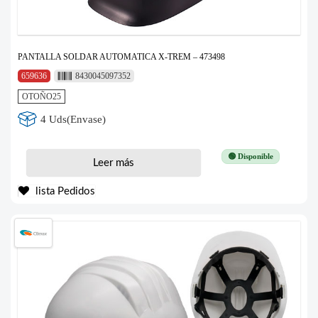
PANTALLA SOLDAR AUTOMATICA X-TREM – 473498
659636
8430045097352
OTOÑO25
4 Uds(Envase)
🟢 Disponible
Leer más
lista Pedidos