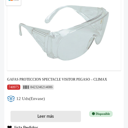
GAFAS PROTECCION SPECTACLE VISITOR PEGASO – CLIMAX
740975
8423246214086
12 Uds(Envase)
🟢 Disponible
Leer más
lista Pedidos