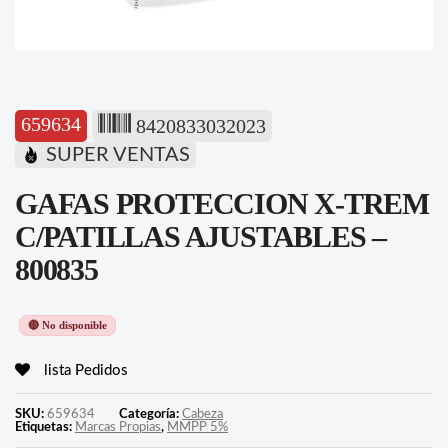
659634
8420833032023
SUPER VENTAS
GAFAS PROTECCION X-TREM
C/PATILLAS AJUSTABLES –
800835
🔴 No disponible
lista Pedidos
SKU:
659634
Categoría:
Cabeza
Etiquetas:
Marcas Propias
,
MMPP 5%