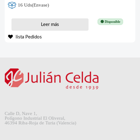
16 Uds(Envase)
🟢 Disponible
Leer más
lista Pedidos
Calle D, Nave 1,
Polígono Industrial El Oliveral,
46394 Riba-Roja de Turia (Valencia)