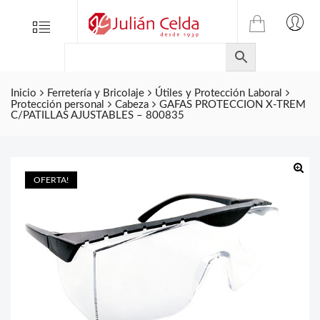
TIENDA
Tienda
Menu
0
ONLINE
Folletos
DE
Marcas
JULIAN
CELDA
Inicio
Ferretería y Bricolaje
Útiles y Protección Laboral
Contacto
Protección personal
Cabeza
GAFAS PROTECCION X-TREM
S.L.
C/PATILLAS AJUSTABLES – 800835
Productos
de
ferretería.
OFERTA!
🔍