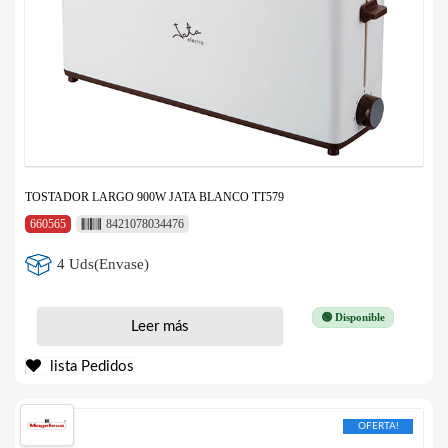
TOSTADOR LARGO 900W JATA BLANCO TT579
660565
8421078034476
4 Uds(Envase)
🟢 Disponible
Leer más
lista Pedidos
OFERTA!