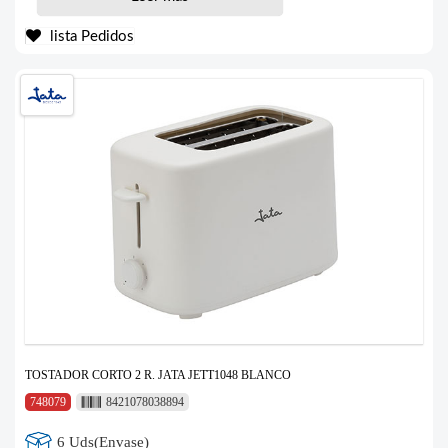
lista Pedidos
TOSTADOR CORTO 2 R. JATA JETT1048 BLANCO
748079
8421078038894
6 Uds(Envase)