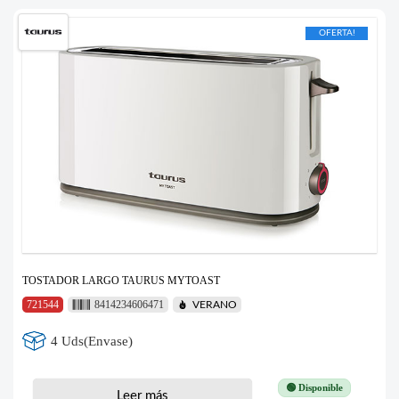
OFERTA!
TOSTADOR LARGO TAURUS MYTOAST
721544
8414234606471
VERANO
4 Uds(Envase)
🟢 Disponible
Leer más