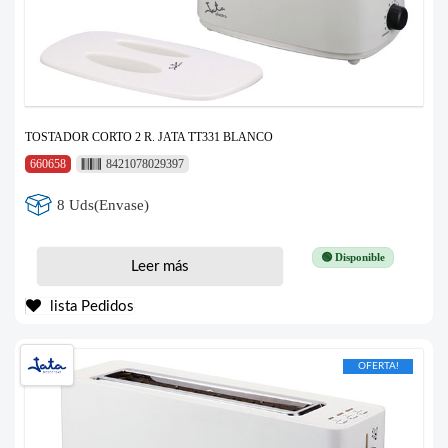
TOSTADOR CORTO 2 R. JATA TT331 BLANCO
660658
8421078029397
8 Uds(Envase)
🟢 Disponible
Leer más
lista Pedidos
OFERTA!