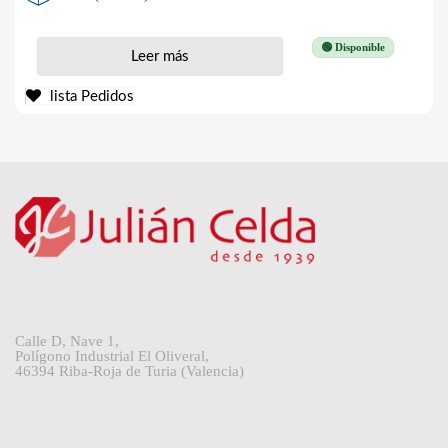
🟢 Disponible
Leer más
lista Pedidos
Calle D, Nave 1,
Polígono Industrial El Oliveral,
46394 Riba-Roja de Turia (Valencia)