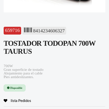
659716
8414234606327
TOSTADOR TODOPAN 700W
TAURUS
700W
Gran superficie de tostado
Alojamiento para el cable
Pies antideslizantes.
🟢 Disponible
lista Pedidos