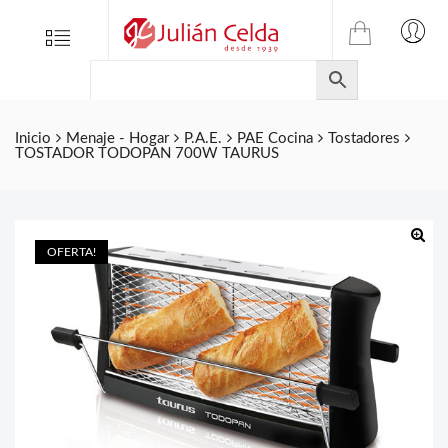
TIENDA
Tienda
Menu
0
ONLINE
Folletos
DE
Marcas
JULIAN
CELDA
Contacto
Inicio
Menaje - Hogar
P.A.E.
PAE Cocina
Tostadores
TOSTADOR TODOPAN 700W TAURUS
S.L.
Productos
de
ferretería.
OFERTA!
🔍