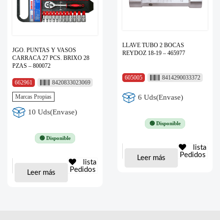
LLAVE TUBO 2 BOCAS
JGO. PUNTAS Y VASOS
REYDOZ 18-19 – 465977
CARRACA 27 PCS. BRIXO 28
PZAS – 800072
605005
8414290033372
662961
8420833023069
Marcas Propias
6 Uds(Envase)
10 Uds(Envase)
🟢 Disponible
🟢 Disponible
lista
Pedidos
Leer más
lista
Pedidos
Leer más