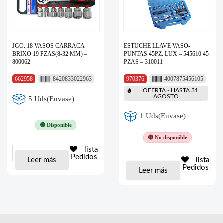
JGO. 18 VASOS CARRACA
ESTUCHE LLAVE VASO-
BRIXO 19 PZAS(8-32 MM) –
PUNTAS 45PZ. LUX – 545610 45
800062
PZAS – 310011
662958
8420833022963
970376
4007875456105
OFERTA - HASTA 31
AGOSTO
5 Uds(Envase)
1 Uds(Envase)
🟢 Disponible
🔴 No disponible
lista
Pedidos
Leer más
lista
Pedidos
Leer más