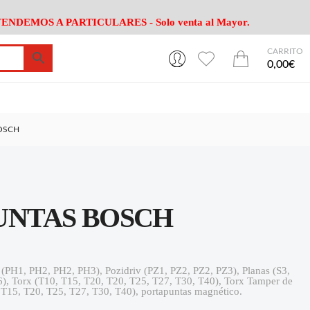
ENDEMOS A PARTICULARES - Solo venta al Mayor.
CARRITO
0
0
esa
Riego
Mobiliario
0,00€
es Cocina
Herramientas Jardín
Maquinaria Jardín
Cultivo
Camping
BOSCH
ción
Piscina
Animales
Agrotextiles
enaje
Varios Jardin
esa
Riego
Mobiliario
PUNTAS BOSCH
es Cocina
Herramientas Jardín
Maquinaria Jardín
Cultivo
Camping
ción
Piscina
Animales
ps (PH1, PH2, PH2, PH3), Pozidriv (PZ1, PZ2, PZ2, PZ3), Planas (S3,
 Torx (T10, T15, T20, T20, T25, T27, T30, T40), Torx Tamper de
Agrotextiles
enaje
Varios Jardin
, T15, T20, T25, T27, T30, T40), portapuntas magnético.