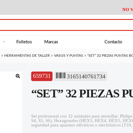
NO V
DA
Medición
Baño
Útiles M
NE
Electricidad
Cocina
Recipient
a
Folletos
Marcas
Contacto
Climatización
Hogar
Limpieza
HERRAMIENTAS DE TALLER
VASOS Y PUNTAS
“SET” 32 PIEZAS PUNTAS 
Tornillería
P.A.E.
Climatiza
AN
Varios Ferreteria
Útiles Cocina
Varios M
A
659731
3165140761734
Material Exposición
Medición
Baño
Útiles M
🔍
“SET” 32 PIEZAS 
Electricidad
Cocina
Recipient
Climatización
Hogar
Limpieza
Tornillería
P.A.E.
Climatiza
Set profesional con 32 unidades para atornillar: Phili
S4, S5, S6), Hexagonales (HEX3, HEX4, HEX5, HEX6),
Varios Ferreteria
Útiles Cocina
Varios M
seguridad para aparatos eléctricos o electrónicos (T10
Material Exposición