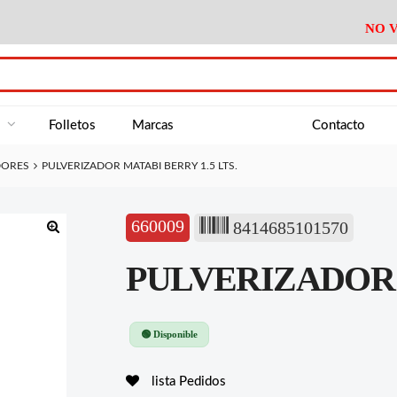
NO V
DA
Medición
Baño
Útiles M
NE
Electricidad
Cocina
Recipient
a
Folletos
Marcas
Contacto
Climatización
Hogar
Limpieza
DORES
PULVERIZADOR MATABI BERRY 1.5 LTS.
Tornillería
P.A.E.
Climatiza
AN
Varios Ferreteria
Útiles Cocina
Varios M
A
660009
8414685101570
Material Exposición
Medición
Baño
Útiles M
🔍
PULVERIZADOR M
Electricidad
Cocina
Recipient
Climatización
Hogar
Limpieza
Tornillería
P.A.E.
Climatiza
🟢 Disponible
Varios Ferreteria
Útiles Cocina
Varios M
lista Pedidos
Material Exposición