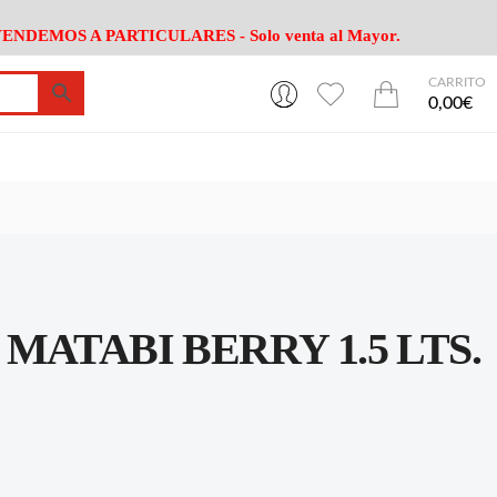
ENDEMOS A PARTICULARES - Solo venta al Mayor.
CARRITO
0
0
esa
Riego
Mobiliario
0,00€
es Cocina
Herramientas Jardín
Maquinaria Jardín
Cultivo
Camping
ción
Piscina
Animales
Agrotextiles
enaje
Varios Jardin
esa
Riego
Mobiliario
ATABI BERRY 1.5 LTS.
es Cocina
Herramientas Jardín
Maquinaria Jardín
Cultivo
Camping
ción
Piscina
Animales
Agrotextiles
enaje
Varios Jardin