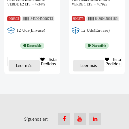
VERDE 1/2 LTS. – 473449
VERDE 1 LTS. – 467925
906395
8430045096713
906375
8430045061186
12 Uds(Envase)
12 Uds(Envase)
🟢 Disponible
🟢 Disponible
lista
lista
Pedidos
Pedidos
Leer más
Leer más
Síguenos en:
Facebook
Youtube
Linkedin