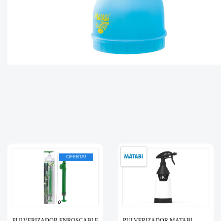
OFERTA!
PULVERIZADOR ENROSCABLE
PULVERIZADOR MATABI