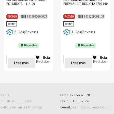
POLMINOR – 114120
PREVIA 1 LT. BELLOTA 3700-010
405030
8414685300003
745510
8414299691108
Jardin
Jardin
3 Uds(Envase)
1 Uds(Envase)
🟢 Disponible
🟢 Disponible
lista
lista
Pedidos
Pedidos
Leer más
Leer más
Nave 1,
Telf.: 96 166 61 78
ndustrial El Oliveral,
Fax: 96 166 67 24
a-Roja de Turia (Valencia)
E-mail.:
central@juliancelda.com