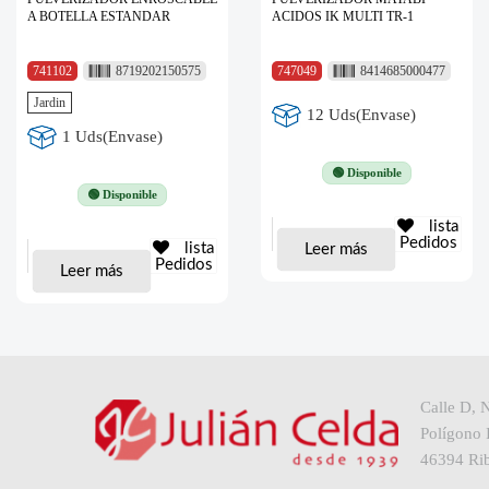
A BOTELLA ESTANDAR
ACIDOS IK MULTI TR-1
741102
8719202150575
747049
8414685000477
Jardin
12 Uds(Envase)
1 Uds(Envase)
🟢 Disponible
🟢 Disponible
lista
Pedidos
lista
Leer más
Pedidos
Leer más
Calle D, 
Polígono I
46394 Rib