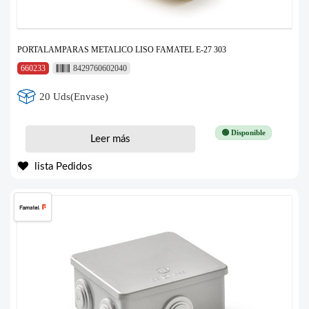
PORTALAMPARAS METALICO LISO FAMATEL E-27 303
660233
8429760602040
20 Uds(Envase)
🟢 Disponible
Leer más
lista Pedidos