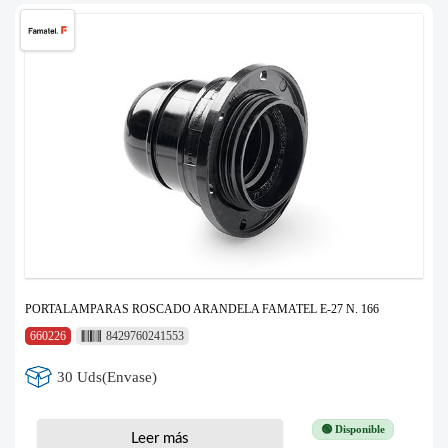
PORTALAMPARAS ROSCADO ARANDELA FAMATEL E-27 N. 166
660226
8429760241553
30 Uds(Envase)
🟢 Disponible
Leer más