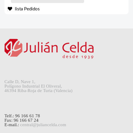
lista Pedidos
Calle D, Nave 1,
Polígono Industrial El Oliveral,
46394 Riba-Roja de Turia (Valencia)
Telf.: 96 166 61 78
Fax: 96 166 67 24
E-mail.:
central@juliancelda.com