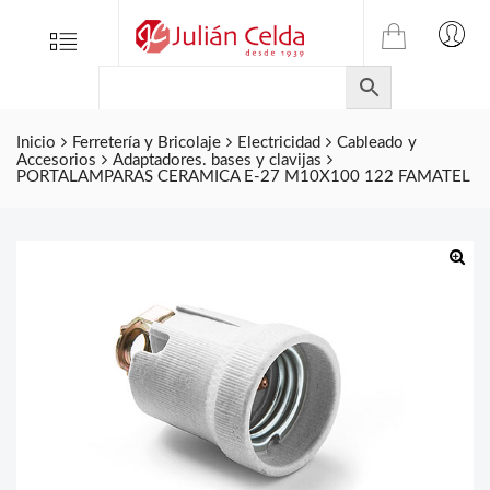
TIENDA
Tienda
Menu
0
ONLINE
Folletos
DE
Marcas
JULIAN
CELDA
Inicio
Ferretería y Bricolaje
Electricidad
Cableado y
Contacto
Accesorios
Adaptadores. bases y clavijas
S.L.
PORTALAMPARAS CERAMICA E-27 M10X100 122 FAMATEL
Productos
de
ferretería.
🔍