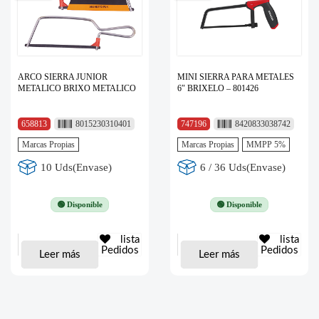
ARCO SIERRA JUNIOR
MINI SIERRA PARA METALES
METALICO BRIXO METALICO
6″ BRIXELO – 801426
658813
8015230310401
747196
8420833038742
Marcas Propias
Marcas Propias
MMPP 5%
10 Uds(Envase)
6 / 36 Uds(Envase)
🟢 Disponible
🟢 Disponible
lista
lista
Pedidos
Pedidos
Leer más
Leer más