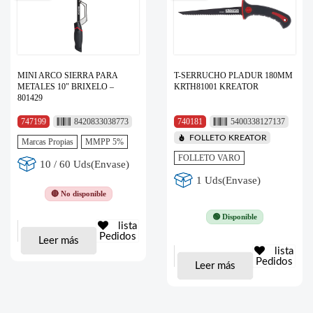
MINI ARCO SIERRA PARA
T-SERRUCHO PLADUR 180MM
METALES 10″ BRIXELO –
KRTH81001 KREATOR
801429
747199
8420833038773
740181
5400338127137
FOLLETO KREATOR
Marcas Propias
MMPP 5%
FOLLETO VARO
10 / 60 Uds(Envase)
1 Uds(Envase)
🔴 No disponible
🟢 Disponible
lista
Pedidos
Leer más
lista
Pedidos
Leer más