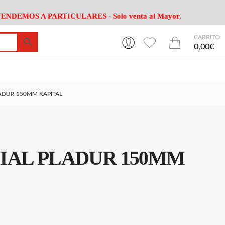
ENDEMOS A PARTICULARES - Solo venta al Mayor.
CARRITO
0
0
esa
Riego
Mobiliario
0,00€
es Cocina
Herramientas Jardín
Maquinaria Jardín
Cultivo
Camping
ADUR 150MM KAPITAL
ción
Piscina
Animales
Agrotextiles
enaje
Varios Jardin
esa
Riego
Mobiliario
IAL PLADUR 150MM
es Cocina
Herramientas Jardín
Maquinaria Jardín
Cultivo
Camping
ción
Piscina
Animales
Agrotextiles
enaje
Varios Jardin