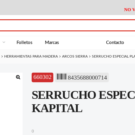
NO V
DA
Medición
Baño
Útiles M
NE
Electricidad
Cocina
Recipient
a
Folletos
Marcas
Contacto
Climatización
Hogar
Limpieza
HERRAMIENTAS PARA MADERA
ARCOS SIERRA
SERRUCHO ESPECIAL PL
Tornillería
P.A.E.
Climatiza
AN
Varios Ferreteria
Útiles Cocina
Varios M
A
660302
8435688000714
Material Exposición
Medición
Baño
Útiles M
🔍
SERRUCHO ESPEC
Electricidad
Cocina
Recipient
Climatización
Hogar
Limpieza
KAPITAL
Tornillería
P.A.E.
Climatiza
Varios Ferreteria
Útiles Cocina
Varios M
0
Material Exposición