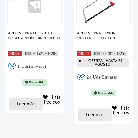
ARCO SIERRA M/PISTOLA
ARCO SIERRA JUNIOR
HOJA CARBONO BRIXO 031020
METALICO ELLIX LUX
748389
8015230310203
748427
4007875218253
OFERTA - HASTA 31
AGOSTO
1 Uds(Envase)
24 Uds(Envase)
🟢 Disponible
🟢 Disponible
lista
Pedidos
Leer más
lista
Pedidos
Leer más