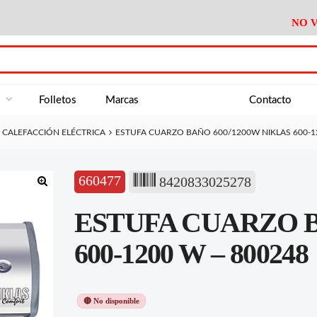
NO V
DA
Medición
Baño
Útiles M
NE
Electricidad
Cocina
Recipient
a
Folletos
Marcas
Contacto
Climatización
Hogar
Limpieza
CALEFACCIÓN ELÉCTRICA
ESTUFA CUARZO BAÑO 600/1200W NIKLAS 600-1
Tornillería
P.A.E.
Climatiza
AN
Varios Ferreteria
Útiles Cocina
Varios M
A
660477
8420833025278
Material Exposición
Medición
Baño
Útiles M
🔍
ESTUFA CUARZO B
Electricidad
Cocina
Recipient
Climatización
Hogar
Limpieza
600-1200 W – 800248
Tornillería
P.A.E.
Climatiza
Varios Ferreteria
Útiles Cocina
Varios M
🔴 No disponible
Material Exposición