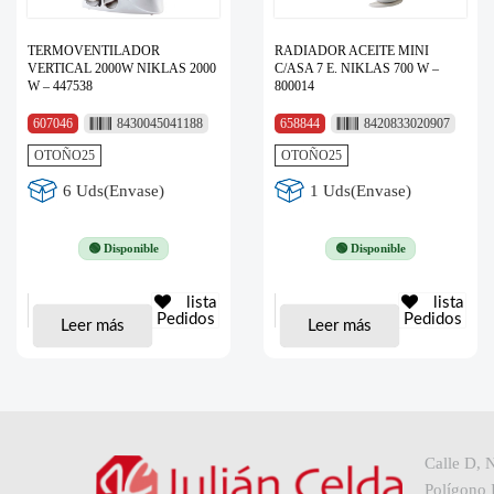
TERMOVENTILADOR
RADIADOR ACEITE MINI
VERTICAL 2000W NIKLAS 2000
C/ASA 7 E. NIKLAS 700 W –
W – 447538
800014
607046
8430045041188
658844
8420833020907
OTOÑO25
OTOÑO25
6 Uds(Envase)
1 Uds(Envase)
🟢 Disponible
🟢 Disponible
lista
lista
Pedidos
Pedidos
Leer más
Leer más
Calle D, 
Polígono I