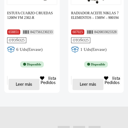
ESTUFA CUARZO C/RUEDAS
RADIADOR ACEITE NIKLAS 7
1200W FM 2302-R
ELEMENTOS – 1500W – 900194
658851
8427561230233
607025
8420833023328
OTOÑO25
OTOÑO25
6 Uds(Envase)
1 Uds(Envase)
🟢 Disponible
🟢 Disponible
lista
lista
Pedidos
Pedidos
Leer más
Leer más