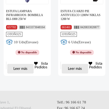
ESTUFA LAMPARA
ESTUFA CUARZO PIE
INFRARROJOS: BOMBILLA
ANTIVUELCO 1200W NIKLAS
BLI-1000 250 W
1200 W
657702
8433373048164
661461
8420833020877
OTOÑO25
OTOÑO25
10 Uds(Envase)
6 Uds(Envase)
🔴 No disponible
🔴 No disponible
lista
lista
Pedidos
Pedidos
Leer más
Leer más
Nave 1,
Telf.: 96 166 61 78
ndustrial El Oliveral,
Fax: 96 166 67 24