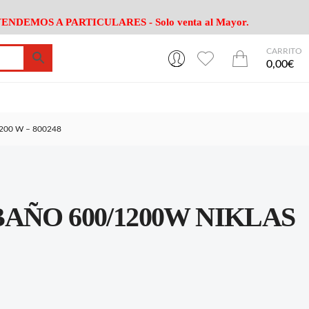
ENDEMOS A PARTICULARES - Solo venta al Mayor.
CARRITO
0
0
esa
Riego
Mobiliario
0,00€
es Cocina
Herramientas Jardín
Maquinaria Jardín
Cultivo
Camping
200 W – 800248
ción
Piscina
Animales
Agrotextiles
enaje
Varios Jardin
esa
Riego
Mobiliario
AÑO 600/1200W NIKLAS
es Cocina
Herramientas Jardín
Maquinaria Jardín
Cultivo
Camping
ción
Piscina
Animales
Agrotextiles
enaje
Varios Jardin