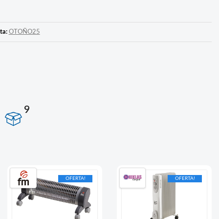
ta:
OTOÑO25
9
OFERTA!
OFERTA!