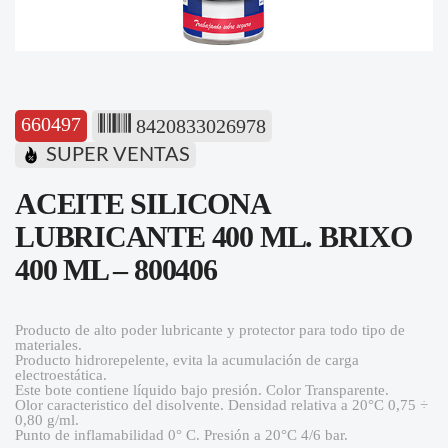
660497
8420833026978
SUPER VENTAS
ACEITE SILICONA
LUBRICANTE 400 ML. BRIXO
400 ML – 800406
Producto de alto poder lubricante y protector para todo tipo de
materiales.
Producto hidrorepelente, evita la acumulación de carga
electroestática.
Este bote contiene líquido bajo presión. Color Transparente.
Olor caracteristico del disolvente. Densidad relativa a 20°C 0,75 ÷
0,80 g/ml.
Punto de inflamabilidad 0° C. Presión a 20°C 4/6 bar.