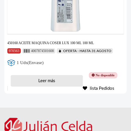
450160 ACEITE MAQUINA COSER LUX 100 ML 100 ML
970563
4007874501608
OFERTA - HASTA 31 AGOSTO
1 Uds(Envase)
🔴 No disponible
Leer más
lista Pedidos