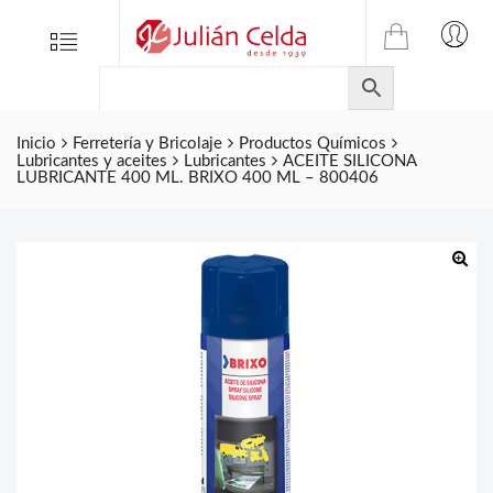
TIENDA
Tienda
Menu
0
ONLINE
Folletos
DE
Marcas
JULIAN
CELDA
Inicio
Ferretería y Bricolaje
Productos Químicos
Contacto
Lubricantes y aceites
Lubricantes
ACEITE SILICONA
S.L.
LUBRICANTE 400 ML. BRIXO 400 ML – 800406
Productos
de
ferretería.
🔍