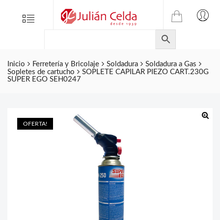
TIENDA
Tienda
Menu
0
ONLINE
Folletos
DE
Marcas
JULIAN
CELDA
Inicio
Ferretería y Bricolaje
Soldadura
Soldadura a Gas
Contacto
Sopletes de cartucho
SOPLETE CAPILAR PIEZO CART.230G
S.L.
SUPER EGO SEH0247
Productos
de
ferretería.
OFERTA!
🔍