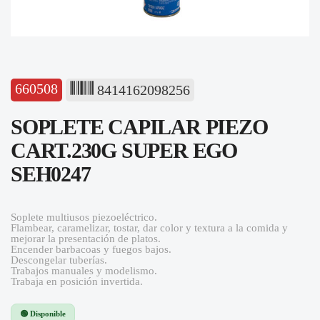
660508
8414162098256
SOPLETE CAPILAR PIEZO
CART.230G SUPER EGO
SEH0247
Soplete multiusos piezoeléctrico.
Flambear, caramelizar, tostar, dar color y textura a la comida y
mejorar la presentación de platos.
Encender barbacoas y fuegos bajos.
Descongelar tuberías.
Trabajos manuales y modelismo.
Trabaja en posición invertida.
🟢 Disponible