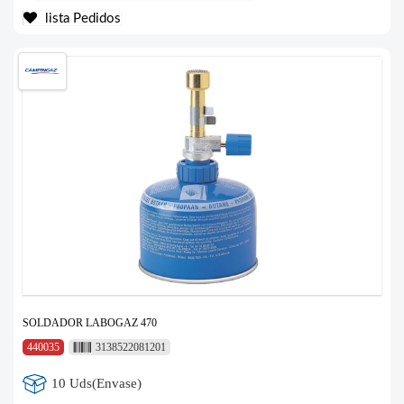
lista Pedidos
SOLDADOR LABOGAZ 470
440035
3138522081201
10 Uds(Envase)