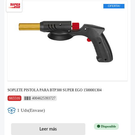
OFERTA!
SOPLETE PISTOLA PARA BTP300 SUPER EGO 1500001304
665516
4004625393727
1 Uds(Envase)
🟢 Disponible
Leer más