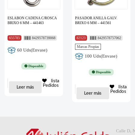
ESLABON CADENA C/ROSCA
PASADOR ANILLA GALV.
BRIXO 6 MM – 441463
BRIXO 6 MM – 441561
655785
8429578739068
82123
8429578757062
Marcas Propias
60 Uds(Envase)
100 Uds(Envase)
🟢 Disponible
🟢 Disponible
lista
Pedidos
lista
Leer más
Pedidos
Leer más
Calle D, 