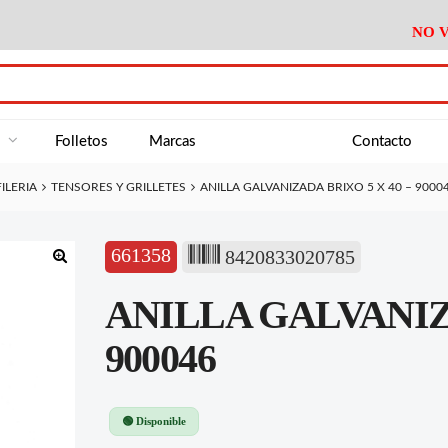
NO V
DA
Medición
Baño
Útiles M
NE
Electricidad
Cocina
Recipient
a
Folletos
Marcas
Contacto
Climatización
Hogar
Limpieza
ILERIA
TENSORES Y GRILLETES
ANILLA GALVANIZADA BRIXO 5 X 40 – 9000
Tornillería
P.A.E.
Climatiza
AN
Varios Ferreteria
Útiles Cocina
Varios M
A
661358
8420833020785
Material Exposición
Medición
Baño
Útiles M
🔍
ANILLA GALVANIZA
Electricidad
Cocina
Recipient
Climatización
Hogar
Limpieza
900046
Tornillería
P.A.E.
Climatiza
Varios Ferreteria
Útiles Cocina
Varios M
🟢 Disponible
Material Exposición