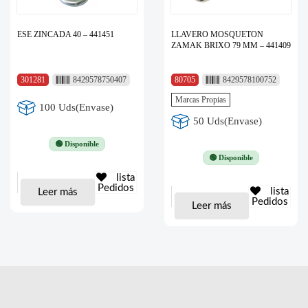
ESE ZINCADA 40 – 441451
LLAVERO MOSQUETON
ZAMAK BRIXO 79 MM – 441409
301281
8429578750407
80705
8429578100752
Marcas Propias
100 Uds(Envase)
50 Uds(Envase)
🟢 Disponible
🟢 Disponible
lista
Pedidos
lista
Leer más
Pedidos
Leer más