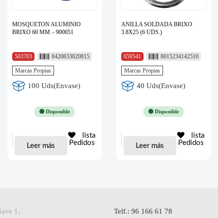
MOSQUETON ALUMINIO
ANILLA SOLDADA BRIXO
BRIXO 60 MM – 900051
3.8X25 (6 UDS.)
503703
8420833020815
659541
8015234142510
Marcas Propias
Marcas Propias
100 Uds(Envase)
40 Uds(Envase)
🟢 Disponible
🟢 Disponible
lista
lista
Pedidos
Pedidos
Leer más
Leer más
Nave 1,
Telf.: 96 166 61 78