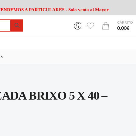
ENDEMOS A PARTICULARES - Solo venta al Mayor.
CARRITO
0
0
esa
Riego
Mobiliario
0,00€
es Cocina
Herramientas Jardín
Maquinaria Jardín
Cultivo
Camping
46
ción
Piscina
Animales
Agrotextiles
enaje
Varios Jardin
esa
Riego
Mobiliario
DA BRIXO 5 X 40 –
es Cocina
Herramientas Jardín
Maquinaria Jardín
Cultivo
Camping
ción
Piscina
Animales
Agrotextiles
enaje
Varios Jardin